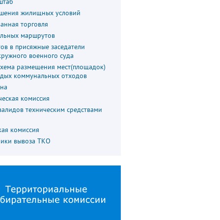
штаб
шения жилищных условий
анная торговля
льных маршрутов
ов в присяжные заседатели
кружного военного суда
схема размещения мест(площадок)
рдых коммунальных отходов
на
ческая комиссия
валидов техническим средствами
кая комиссия
фики вывоза ТКО