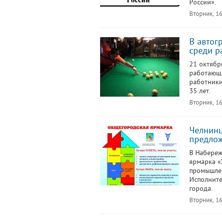
России».
Вторник, 16
В автог
среди 
21 октябр
работающе
работники
35 лет.
Вторник, 16
Челнинц
предло
В Набереж
ярмарка «
промышлен
Исполните
города.
Вторник, 16