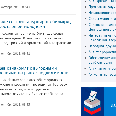
Антикризисный 
Программы улуч
 октября 2018, 09:43
Несанкциониров
Схемы муниципа
раде состоится турнир по бильярду
Список кандидат
работающей молодежи
Центрального о
я состоится турнир по бильярду среди
Интерактивная 
й молодежи. К участию приглашаются
накопления тве
 предприятий и организаций в возрасте до
Народная дружи
Антитеррористи
 октября 2018, 09:31
Обеспечение ин
реабилитации
ев ознакомят с выгодными
Антинаркотичес
жениями на рынке недвижимости
Актуальные гра
ных Челнах состоится общегородская
Жилье и кредиты», проводимая Торгово-
ной палатой, при поддержке
льного комитета и бизнес-сообщества
 октября 2018, 08:35