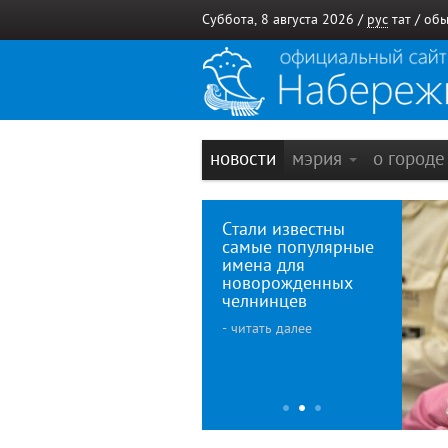
Суббота, 8 августа 2026 /
рус
тат
/
обы
новости
мэрия
о город
Стали известны
самые популярные
имена для
новорожденных
челнинцев
- читать далее
Делово
понеде
1
2
3