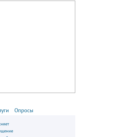
луги
Опросы
сняет
ещение