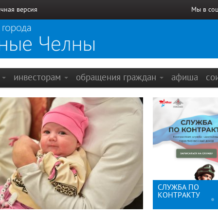
чная версия
Мы в со
е
инвесторам
обращения граждан
афиша
со
й
400-летие города
СЛУЖБА ПО
льник
Набережные Челны:
КОНТРАКТУ
брендбук