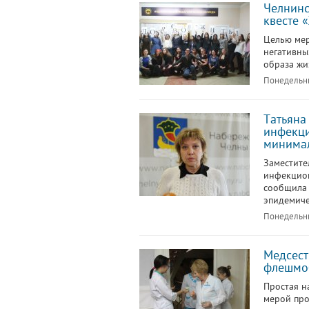
Челнинс
квесте 
Целью мер
негативны
образа жи
Понедельни
Татьяна
инфекци
минима
Заместите
инфекцион
сообщила 
эпидемиче
Понедельни
Медсес
флешмоб
Простая н
мерой про