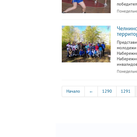
победител
Понедельни
Челнинс
террито
Представи
молодежи 
Набережны
Набережно
инвалидов
Понедельни
Начало
←
1290
1291