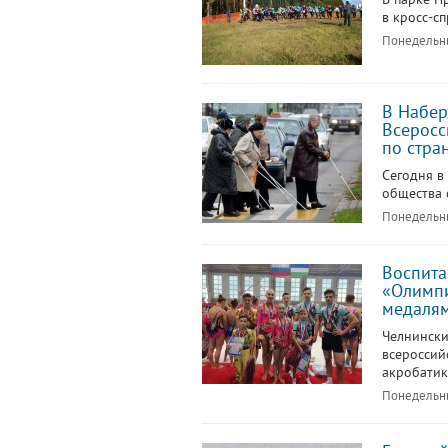
в кросс-сп
Понедельни
В Набер
Всеросс
по стра
Сегодня в
общества 
Понедельни
Воспита
«Олимпи
медаля
Челнински
всероссий
акробатик
Понедельни