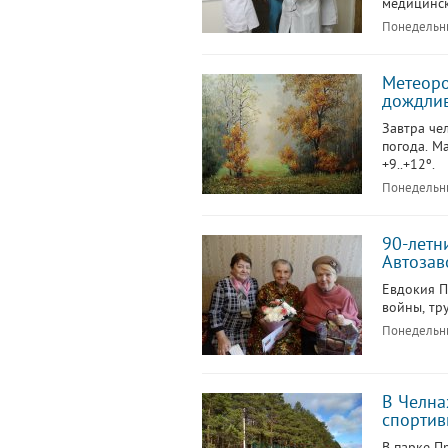
медицинск
Понедельни
Метеоро
дождлив
Завтра че
погода. М
+9..+12º.
Понедельни
90-летн
Автозав
Евдокия П
войны, тр
Понедельни
В Челна
спорти
В парке П