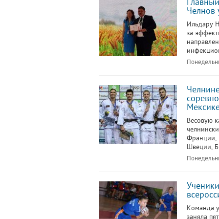
Главный
Челнов 
Ильдару Н
за эффект
направлен
инфекцион
Понедельни
Челнине
соревно
Мексик
Весовую к
челнински
Франции, 
Швеции, Б
Понедельни
Ученики
всеросс
Команда у
заняла пя