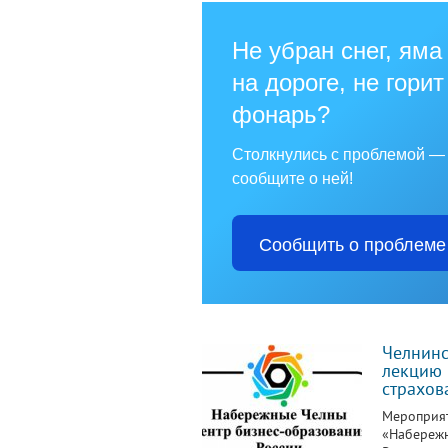
Не убран снег, яма
на дороге, не горит
фонарь?
Столкнулись с проблемой —
сообщите о ней!
Сообщить о проблеме
Челнинс
лекцию 
страхов
Мероприят
«Набережн