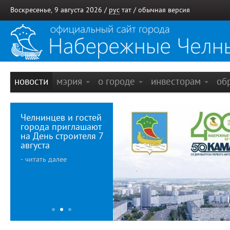
Воскресенье, 9 августа 2026 /
рус
тат
/
обычная версия
новости
мэрия
о городе
инвесторам
об
Челнинцев и гостей
города приглашают
на День строителя 7
августа
- читать далее
Деловой
400-ле
понедельник
Набер
1
2
3
бренд