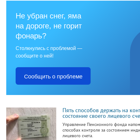
Не убран снег, яма
на дороге, не горит
фонарь?
Столкнулись с проблемой —
сообщите о ней!
Сообщить о проблеме
Пять способов держать на кон
состояние своего лицевого сче
Управление Пенсионного фонда напом
способах контроля за состоянием инд
лицевого счета.