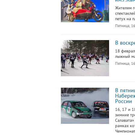
Жителям г
спектакле
петух на 
Пятница, 16
В воскр
18 феврал
лыжный ма
Пятница, 16
В пятни
Набереж
России
16, 17 и 
зимние тр
Салавата»
рамках ко
Чемпионат