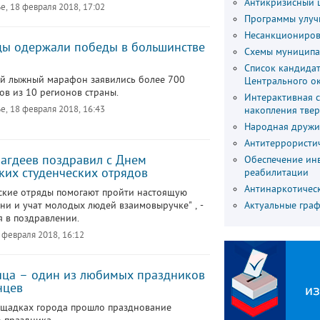
Антикризисный 
е, 18 февраля 2018, 17:02
Программы улуч
Несанкциониров
ы одержали победы в большинстве
Схемы муниципа
Список кандидат
й лыжный марафон заявились более 700
Центрального о
ов из 10 регионов страны.
Интерактивная 
е, 18 февраля 2018, 16:43
накопления тве
Народная дружи
Антитеррористи
агдеев поздравил с Днем
Обеспечение ин
ких студенческих отрядов
реабилитации
Антинаркотичес
ские отряды помогают пройти настоящую
ни и учат молодых людей взаимовыручке" , -
Актуальные гра
я в поздравлении.
 февраля 2018, 16:12
ца – один из любимых праздников
нцев
ощадках города прошло празднование