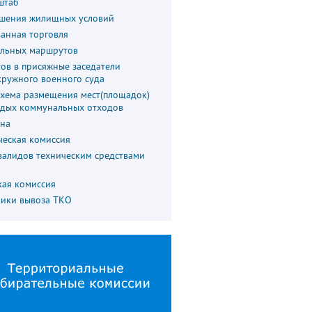
штаб
шения жилищных условий
анная торговля
льных маршрутов
ов в присяжные заседатели
кружного военного суда
схема размещения мест(площадок)
рдых коммунальных отходов
на
ческая комиссия
валидов техническим средствами
кая комиссия
фики вывоза ТКО