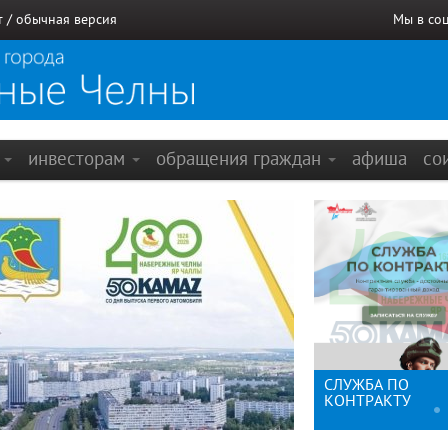
т
/
обычная версия
Мы в со
е
инвесторам
обращения граждан
афиша
со
й
400-летие города
СЛУЖБА ПО
льник
Набережные Челны:
КОНТРАКТУ
брендбук