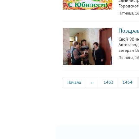
администр
Городског
Пятница, 16
Поздрав
Свой 90-л
Автозавод
ветеран В
Пятница, 16
Начало
←
1433
1434