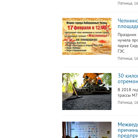
Пятница, 16
Челнинс
площад
Праздник 
чучела пр
парке Сид
ГЭС.
Пятница, 16
30 кило
отремон
В 2018 го
трассы М7
Пятница, 16
Межведо
причины
предпри