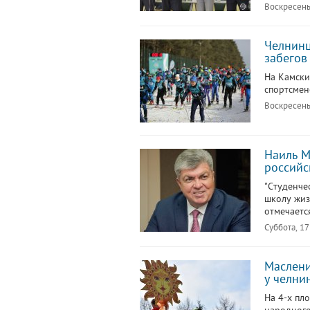
Воскресень
Челнинц
забегов
На Камски
спортсмен
Воскресень
Наиль М
российс
"Студенче
школу жиз
отмечаетс
Суббота, 17
Маслени
у челни
На 4-х пл