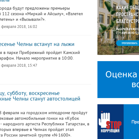
орода будут предложены премьеры
й 112 сезона «Миркай и Айсылу», «Взлетел
плетень» и «Вызывали?».
 февраля 2018, 16:02
есенье Челны встанут на лыжи
я в парке Прибрежный пройдет Камский
рафон. Начало мероприятия в 10:00.
 февраля 2018, 15:47
цу, субботу, воскресенье
ные Челны станут автостолицей
18 февраля на городском ипподроме пройдут
ековые автомобильные гонки на «Кубок
 - народного артиста Республики Татарстан, в
торых впервые в Челнах пройдет этап
а России зачетной группе «N-1600».