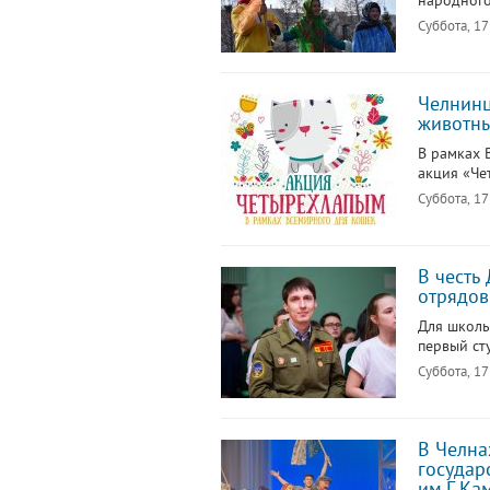
народного
Суббота, 17
Челнин
животн
В рамках 
акция «Че
Суббота, 17
В честь
отрядов
Для школь
первый ст
Суббота, 17
В Челна
государ
им.Г.Ка