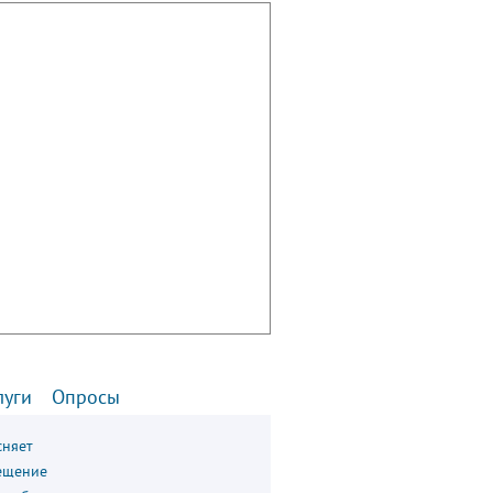
луги
Опросы
сняет
ещение