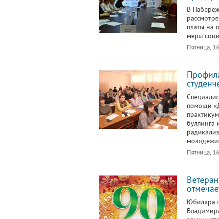
В Набереж
рассмотре
платы на 
меры соци
Пятница, 16
Профила
студенч
Специалис
помощи «Д
практикум
буллинга 
радикализ
молодежи
Пятница, 16
Ветеран
отмечае
Юбиляра п
Владимира