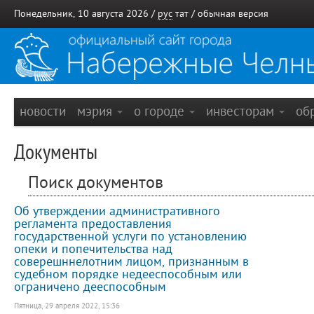
Понедельник, 10 августа 2026 /
рус
тат
/
обычная версия
новости
мэрия
о городе
инвесторам
об
Документы
Поиск документов
Об утверждении административного
регламента предоставления
государственной услуги по установлению
опеки и попечительства над
соверешннелотним лицом, признанным в
судебном порядке недееспособным или
ограничено дееспособным
Пятница, 29 апреля 2022, 15:36