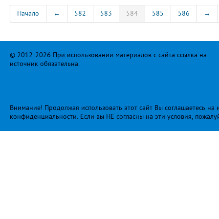
Начало
←
582
583
584
585
586
→
© 2012-2026 При использовании материалов с сайта ссылка на
источник обязательна.
Внимание! Продолжая использовать этот сайт Вы соглашаетесь на и
конфиденциальности
. Если вы НЕ согласны на эти условия, пожалу