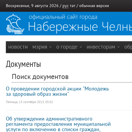
Воскресенье, 9 августа 2026 /
рус
тат
/
обычная версия
новости
мэрия
о городе
инвесторам
об
Документы
Поиск документов
О проведении городской акции "Молодежь
за здоровый образ жизни"
Пятница, 13 сентября 2013, 05:02
Об утверждении административного
регламента предоставления муниципальной
услуги по включению в списки граждан,