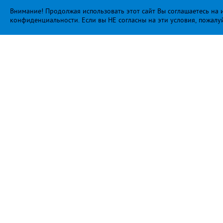
Внимание! Продолжая использовать этот сайт Вы соглашаетесь на и
конфиденциальности
. Если вы НЕ согласны на эти условия, пожалу