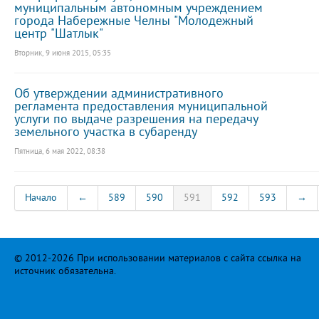
муниципальным автономным учреждением
города Набережные Челны "Молодежный
центр "Шатлык"
Вторник, 9 июня 2015, 05:35
Об утверждении административного
регламента предоставления муниципальной
услуги по выдаче разрешения на передачу
земельного участка в субаренду
Пятница, 6 мая 2022, 08:38
Начало
←
589
590
591
592
593
→
© 2012-2026 При использовании материалов с сайта ссылка на
источник обязательна.