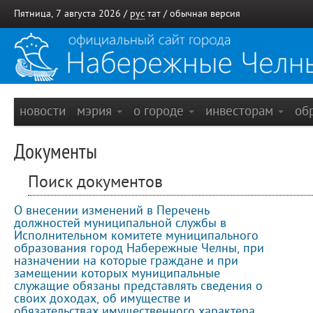
Пятница, 7 августа 2026 /
рус
тат
/
обычная версия
новости
мэрия
о городе
инвесторам
об
Документы
Поиск документов
О внесении изменений в Перечень
должностей муниципальной службы в
Исполнительном комитете муниципального
образования город Набережные Челны, при
назначении на которые граждане и при
замещении которых муниципальные
служащие обязаны представлять сведения о
своих доходах, об имуществе и
обязательствах имущественного характера,