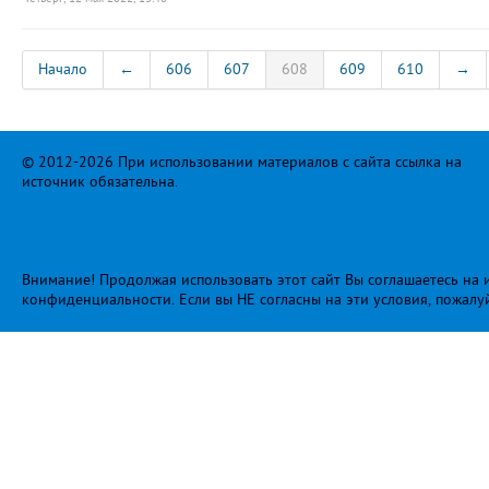
Начало
←
606
607
608
609
610
→
© 2012-2026 При использовании материалов с сайта ссылка на
источник обязательна.
Внимание! Продолжая использовать этот сайт Вы соглашаетесь на и
конфиденциальности
. Если вы НЕ согласны на эти условия, пожалу