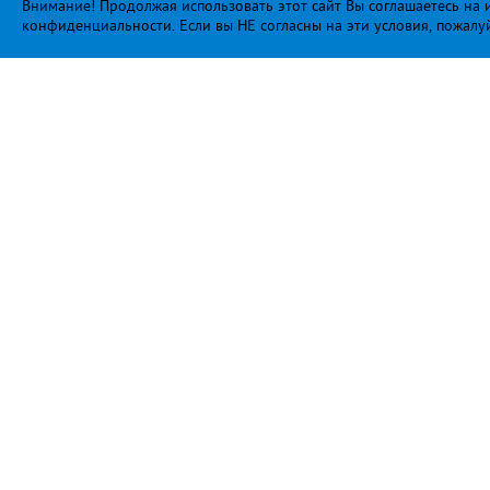
Внимание! Продолжая использовать этот сайт Вы соглашаетесь на и
конфиденциальности
. Если вы НЕ согласны на эти условия, пожалу