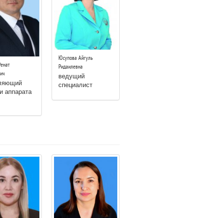
Юсупова Айгуль
енат
Ридаилевна
ич
ведущий
ляющий
специалист
и аппарата