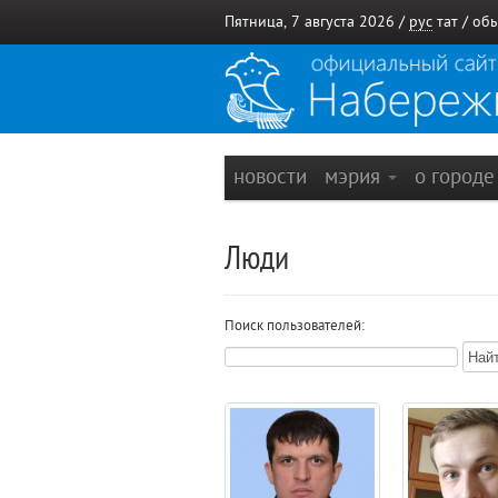
Пятница, 7 августа 2026 /
рус
тат
/
обы
новости
мэрия
о город
Люди
Поиск пользователей: