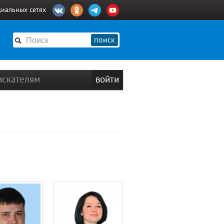
циальных сетях
поиск
искателям
войти