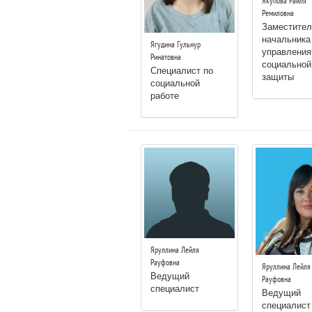
Якупова Райля
Ремиловна
Заместител
начальника
Ягудина Гульнур
управления
Ринатовна
социальной
Специалист по
защиты
социальной
работе
Яруллина Лейля
Рауфовна
Яруллина Лейля
Ведущий
Рауфовна
специалист
Ведущий
специалист