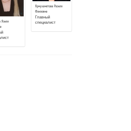
Ярмухаметова Разиля
Фаизовна
Главный
специалист
 Язиля
а
ый
алист