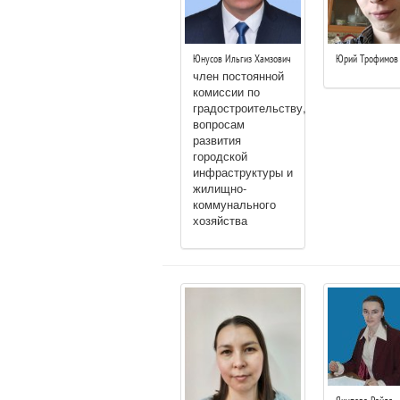
Юнусов Ильгиз Хамзович
Юрий Трофимов
член постоянной
комиссии по
градостроительству,
вопросам
развития
городской
инфраструктуры и
жилищно-
коммунального
хозяйства