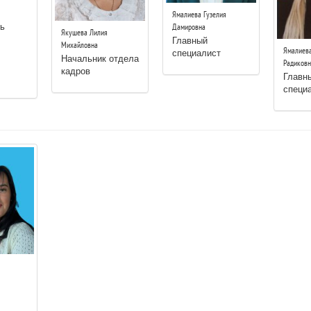
Ямалиева Гузелия
ь
Дамировна
Якушева Лилия
Главный
Михайловна
специалист
Ямалиева
Начальник отдела
Радиковн
кадров
Главн
специ