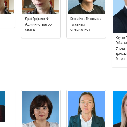
Юрий Трофимов №2
Юрина Инга Геннадьевна
Администратор
Главный
сайта
специалист
Юсупов Р
Райханов
Управ
делам
Мэра