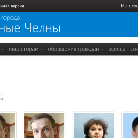
чная версия
Мы в со
е
инвесторам
обращения граждан
афиша
со