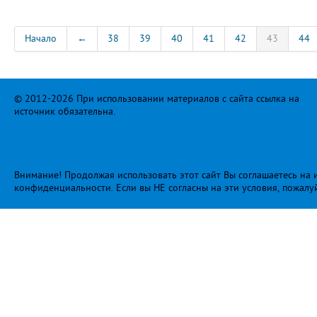
Начало
←
38
39
40
41
42
43
44
© 2012-2026 При использовании материалов с сайта ссылка на
источник обязательна.
Внимание! Продолжая использовать этот сайт Вы соглашаетесь на и
конфиденциальности
. Если вы НЕ согласны на эти условия, пожалу