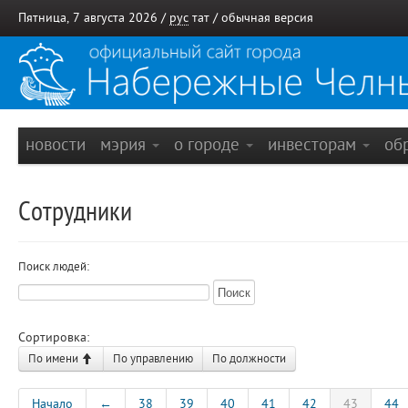
Пятница, 7 августа 2026 /
рус
тат
/
обычная версия
новости
мэрия
о городе
инвесторам
об
Сотрудники
Поиск людей:
Сортировка:
По имени
По управлению
По должности
Начало
←
38
39
40
41
42
43
44