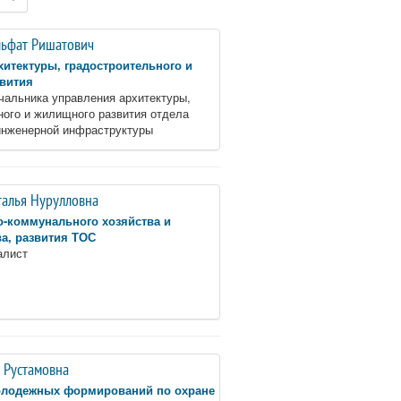
льфат Ришатович
хитектуры, градостроительного и
вития
чальника управления архитектуры,
ного и жилищного развития отдела
инженерной инфраструктуры
талья Нурулловна
-коммунального хозяйства и
ва, развития ТОС
алист
 Рустамовна
олодежных формирований по охране