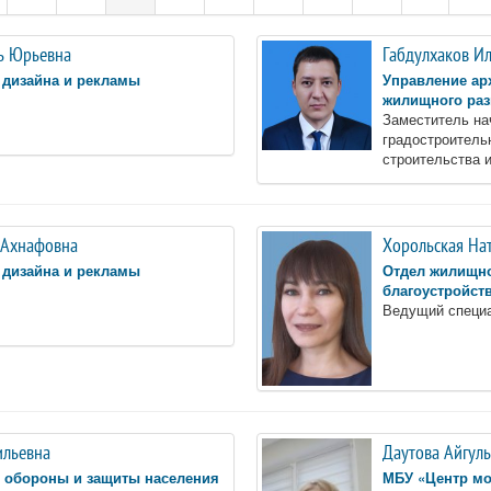
ь Юрьевна
Габдулхаков И
 дизайна и рекламы
Управление ар
жилищного раз
Заместитель на
градостроитель
строительства 
 Ахнафовна
Хорольская На
 дизайна и рекламы
Отдел жилищно
благоустройст
Ведущий специ
ильевна
Даутова Айгуль
й обороны и защиты населения
МБУ «Центр м