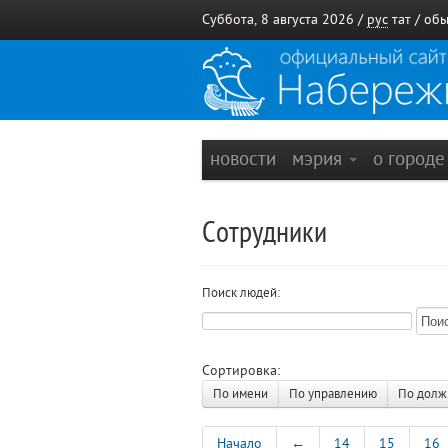
Суббота, 8 августа 2026 /
рус
тат
/
обы
новости
мэрия
о город
Сотрудники
Поиск людей:
Сортировка:
По имени
По управлению
По долж
Начало
←
14
15
16