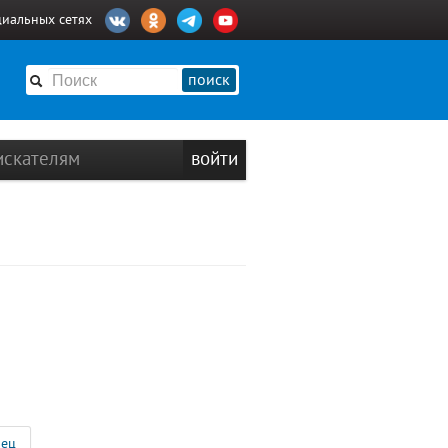
циальных сетях
поиск
искателям
войти
ец