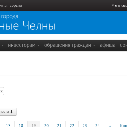
чная версия
Мы в со
е
инвесторам
обращения граждан
афиша
со
ности
17
18
19
20
21
22
23
24
→
Кон