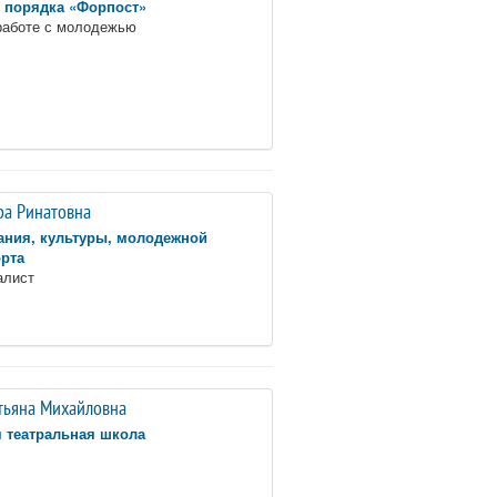
 порядка «Форпост»
работе с молодежью
ра Ринатовна
ания, культуры, молодежной
орта
алист
тьяна Михайловна
 театральная школа