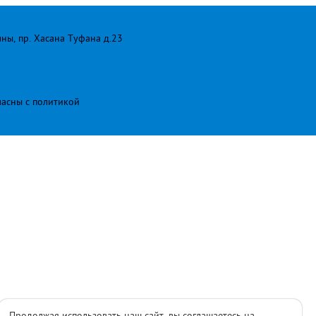
лны, пр. Хасана Туфана д.23
ласны с
политикой
Продолжая использовать наш сайт, вы соглашаетесь на