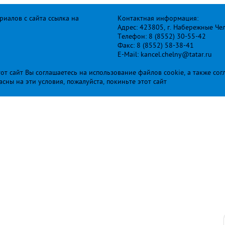
иалов с сайта ссылка на
Контактная информация:
Адрес: 423805, г. Набережные Че
Телефон: 8 (8552) 30-55-42
Факс: 8 (8552) 58-38-41
E-Mail: kancel.chelny@tatar.ru
т сайт Вы соглашаетесь на использование файлов cookie, а также сог
ласны на эти условия, пожалуйста, покиньте этот сайт