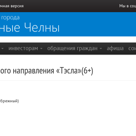
чная версия
Мы в со
е
инвесторам
обращения граждан
афиша
со
ого направления «Тэсла»(6+)
ибрежный)