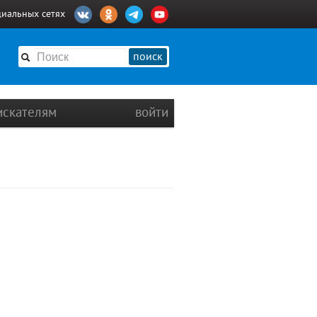
циальных сетях
поиск
искателям
войти