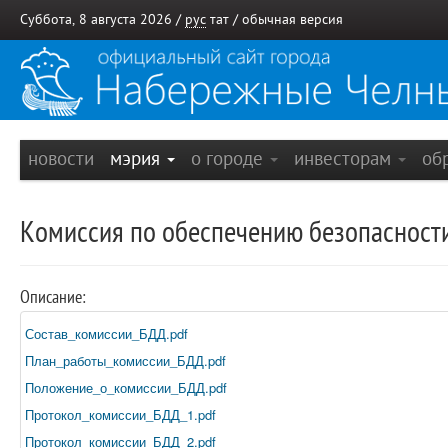
Суббота, 8 августа 2026 /
рус
тат
/
обычная версия
новости
мэрия
о городе
инвесторам
об
Комиссия по обеспечению безопасност
Описание:
Состав_комиссии_БДД.pdf
План_работы_комиссии_БДД.pdf
Положение_о_комиссии_БДД.pdf
Протокол_комиссии_БДД_1.pdf
Протокол_комиссии_БДД_2.pdf