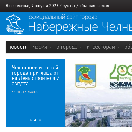
Воскресенье, 9 августа 2026 /
рус
тат
/
обычная версия
новости
мэрия
о городе
инвесторам
об
Челнинцев и гостей
города приглашают
на День строителя 7
августа
- читать далее
Деловой
400-ле
понедельник
Набер
1
2
3
бренд