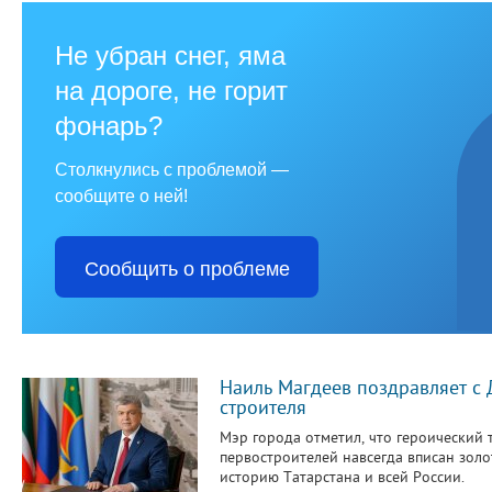
Не убран снег, яма
на дороге, не горит
фонарь?
Столкнулись с проблемой —
сообщите о ней!
Сообщить о проблеме
Наиль Магдеев поздравляет с
строителя
Мэр города отметил, что героический 
первостроителей навсегда вписан зол
историю Татарстана и всей России.