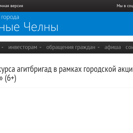
чная версия
Мы в со
е
инвесторам
обращения граждан
афиша
со
урса агитбригад в рамках городской акц
 (6+)