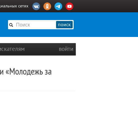
циальных сетях
поиск
искателям
войти
ии «Молодежь за