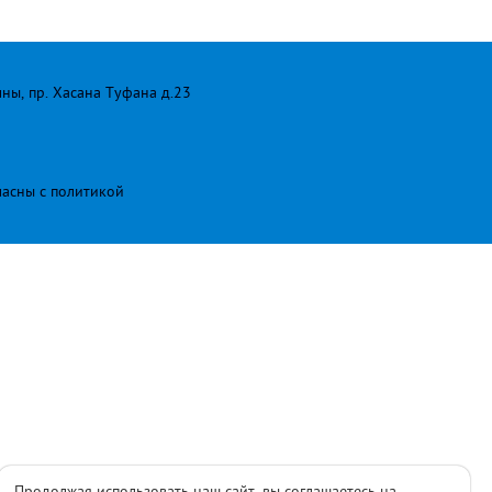
лны, пр. Хасана Туфана д.23
ласны с
политикой
Продолжая использовать наш сайт, вы соглашаетесь на