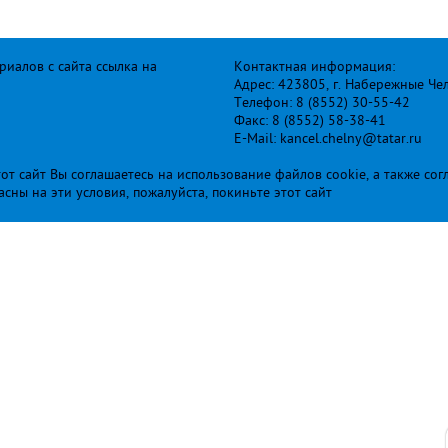
иалов с сайта ссылка на
Контактная информация:
Адрес: 423805, г. Набережные Че
Телефон: 8 (8552) 30-55-42
Факс: 8 (8552) 58-38-41
E-Mail: kancel.chelny@tatar.ru
т сайт Вы соглашаетесь на использование файлов cookie, а также сог
ласны на эти условия, пожалуйста, покиньте этот сайт