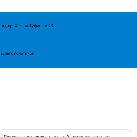
лны, пр. Хасана Туфана д.23
ласны с
политикой
Продолжая использовать наш сайт, вы соглашаетесь на