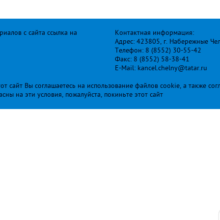
иалов с сайта ссылка на
Контактная информация:
Адрес: 423805, г. Набережные Че
Телефон: 8 (8552) 30-55-42
Факс: 8 (8552) 58-38-41
E-Mail: kancel.chelny@tatar.ru
т сайт Вы соглашаетесь на использование файлов cookie, а также сог
ласны на эти условия, пожалуйста, покиньте этот сайт