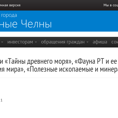
чная версия
Мы в со
е
инвесторам
обращения граждан
афиша
со
 «Тайны древнего моря», «Фауна РТ и ее
ия мира», «Полезные ископаемые и минер
11