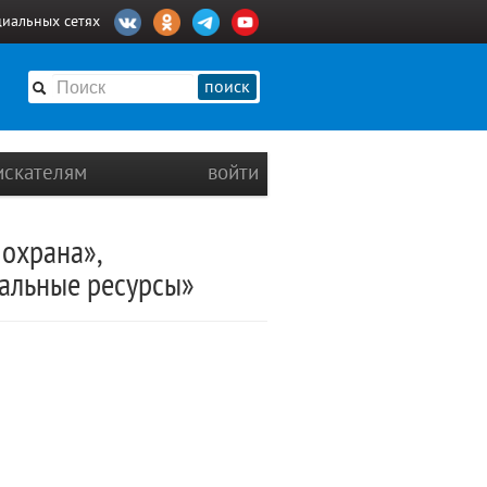
циальных сетях
поиск
искателям
войти
 охрана»,
альные ресурсы»