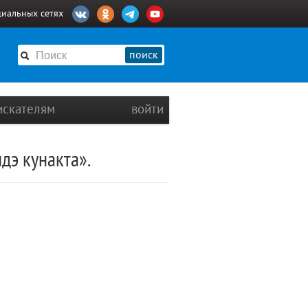
циальных сетях
поиск
искателям
войти
дэ кунакта».