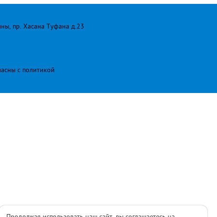
лны, пр. Хасана Туфана д.23
ласны с
политикой
Продолжая использовать наш сайт, вы соглашаетесь на