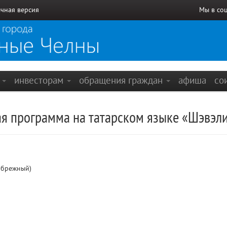
чная версия
Мы в со
е
инвесторам
обращения граждан
афиша
со
я программа на татарском языке «Шэвэли
ибрежный)