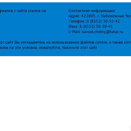
иалов с сайта ссылка на
Контактная информация:
Адрес: 423805, г. Набережные Че
Телефон: 8 (8552) 30-55-42
Факс: 8 (8552) 58-38-41
E-Mail: kancel.chelny@tatar.ru
т сайт Вы соглашаетесь на использование файлов cookie, а также сог
ласны на эти условия, пожалуйста, покиньте этот сайт