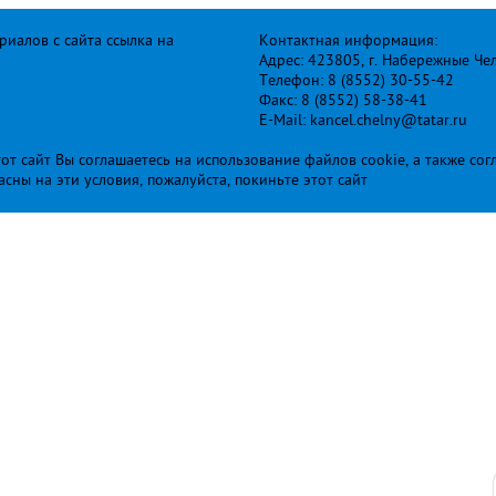
иалов с сайта ссылка на
Контактная информация:
Адрес: 423805, г. Набережные Че
Телефон: 8 (8552) 30-55-42
Факс: 8 (8552) 58-38-41
E-Mail: kancel.chelny@tatar.ru
т сайт Вы соглашаетесь на использование файлов cookie, а также сог
ласны на эти условия, пожалуйста, покиньте этот сайт