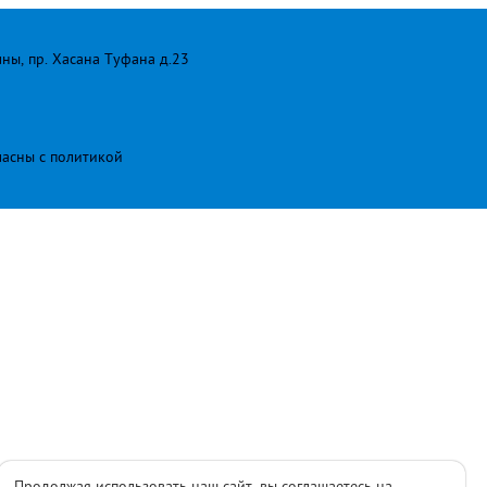
лны, пр. Хасана Туфана д.23
ласны с
политикой
Продолжая использовать наш сайт, вы соглашаетесь на