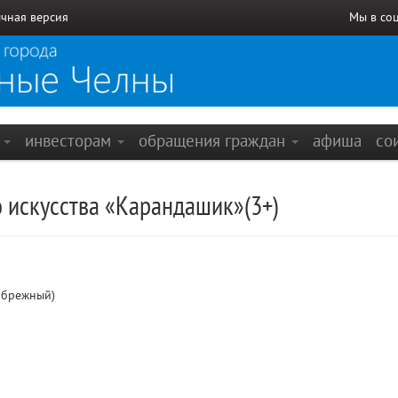
чная версия
Мы в со
е
инвесторам
обращения граждан
афиша
со
 искусства «Карандашик»(3+)
ибрежный)