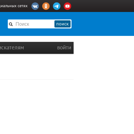
циальных сетях
поиск
искателям
войти