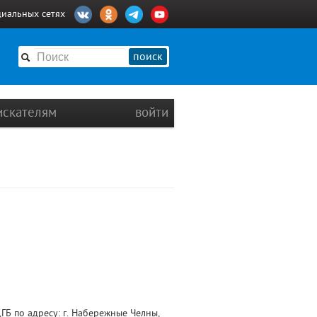
циальных сетях
поиск
искателям
войти
Б по адресу: г. Набережные Челны,