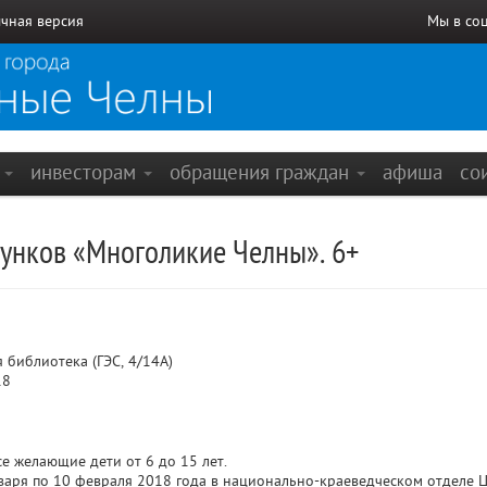
чная версия
Мы в со
е
инвесторам
обращения граждан
афиша
со
сунков «Многоликие Челны». 6+
 библиотека (ГЭС, 4/14А)
18
е желающие дети от 6 до 15 лет.
варя по 10 февраля 2018 года в национально-краеведческом отделе ЦГ