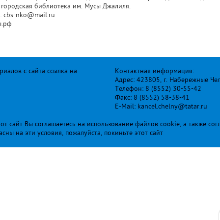
 городская библиотека им. Мусы Джалиля.
: cbs-nko@mail.ru
ы.рф
иалов с сайта ссылка на
Контактная информация:
Адрес: 423805, г. Набережные Че
Телефон: 8 (8552) 30-55-42
Факс: 8 (8552) 58-38-41
E-Mail: kancel.chelny@tatar.ru
т сайт Вы соглашаетесь на использование файлов cookie, а также сог
ласны на эти условия, пожалуйста, покиньте этот сайт