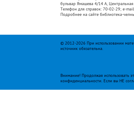
бульвар Ямашева 4/14 А, Центральная
Телефон для справок: 70-02-29; e-mail
Подробнее на сайте библиотека-челн
© 2012-2026 При использовании матер
источник обязательна.
Внимание! Продолжая использовать это
конфиденциальности
. Если вы НЕ сог