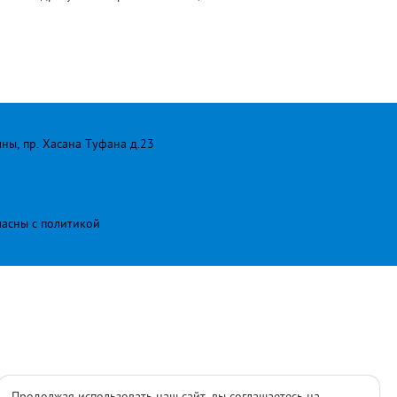
лны, пр. Хасана Туфана д.23
ласны с
политикой
Продолжая использовать наш сайт, вы соглашаетесь на