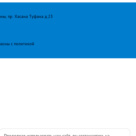
лны, пр. Хасана Туфана д.23
ласны с
политикой
Продолжая использовать наш сайт, вы соглашаетесь на