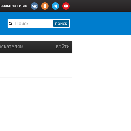
циальных сетях
поиск
искателям
войти