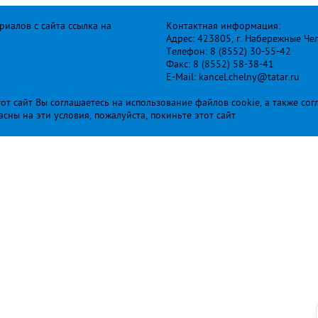
иалов с сайта ссылка на
Контактная информация:
Адрес: 423805, г. Набережные Че
Телефон: 8 (8552) 30-55-42
Факс: 8 (8552) 58-38-41
E-Mail: kancel.chelny@tatar.ru
т сайт Вы соглашаетесь на использование файлов cookie, а также сог
ласны на эти условия, пожалуйста, покиньте этот сайт