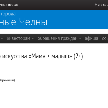
чная версия
Мы в со
е
инвесторам
обращения граждан
афиша
со
 искусства «Мама + малыш» (2+)
ибрежный)