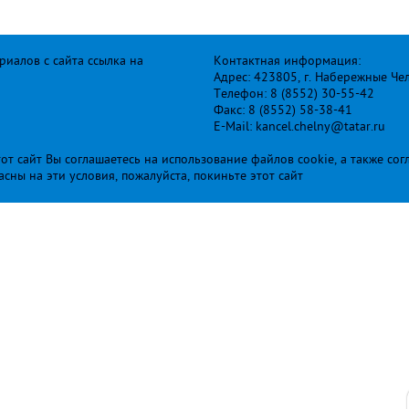
иалов с сайта ссылка на
Контактная информация:
Адрес: 423805, г. Набережные Че
Телефон: 8 (8552) 30-55-42
Факс: 8 (8552) 58-38-41
E-Mail: kancel.chelny@tatar.ru
т сайт Вы соглашаетесь на использование файлов cookie, а также сог
ласны на эти условия, пожалуйста, покиньте этот сайт