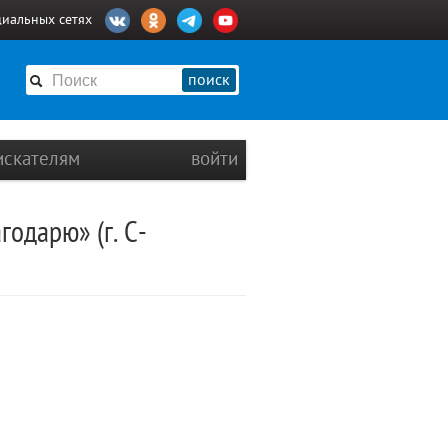
циальных сетях
поиск
искателям
войти
годарю» (г. С-