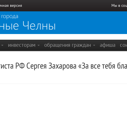
чная версия
Мы в со
е
инвесторам
обращения граждан
афиша
со
иста РФ Сергея Захарова «За все тебя бла