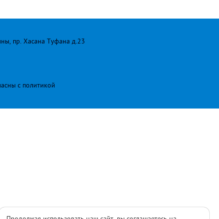
лны, пр. Хасана Туфана д.23
ласны с
политикой
Продолжая использовать наш сайт, вы соглашаетесь на