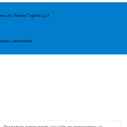
лны, пр. Хасана Туфана д.23
ласны с
политикой
Продолжая использовать наш сайт, вы соглашаетесь на