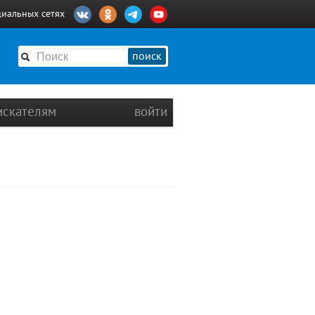
циальных сетях
поиск
искателям
войти