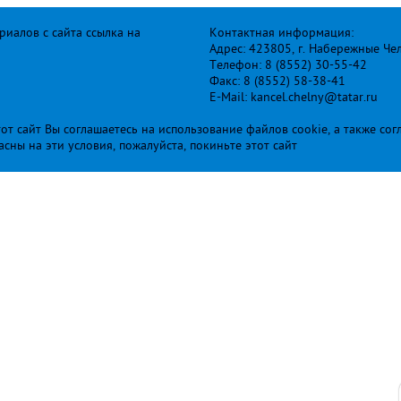
иалов с сайта ссылка на
Контактная информация:
Адрес: 423805, г. Набережные Че
Телефон: 8 (8552) 30-55-42
Факс: 8 (8552) 58-38-41
E-Mail: kancel.chelny@tatar.ru
т сайт Вы соглашаетесь на использование файлов cookie, а также сог
ласны на эти условия, пожалуйста, покиньте этот сайт