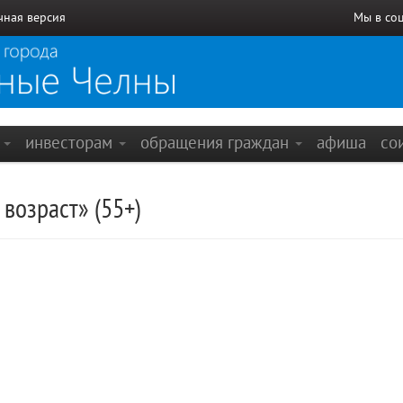
чная версия
Мы в со
е
инвесторам
обращения граждан
афиша
со
 возраст» (55+)