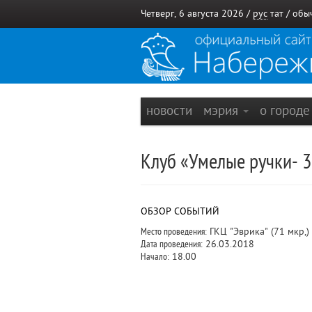
Четверг, 6 августа 2026 /
рус
тат
/
обы
новости
мэрия
о город
Клуб «Умелые ручки- 3
ОБЗОР СОБЫТИЙ
Место проведения:
ГКЦ "Эврика" (71 мкр,)
Дата проведения:
26.03.2018
Начало:
18.00