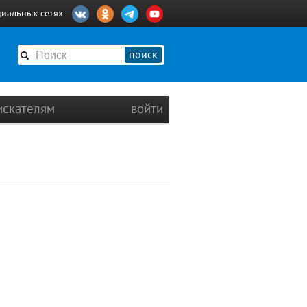
циальных сетях
поиск
искателям
войти