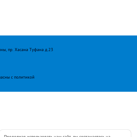
лны, пр. Хасана Туфана д.23
ласны с
политикой
Продолжая использовать наш сайт, вы соглашаетесь на