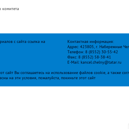
о комитета
иалов с сайта ссылка на
Контактная информация:
Адрес: 423805, г. Набережные Че
Телефон: 8 (8552) 30-55-42
Факс: 8 (8552) 58-38-41
E-Mail: kancel.chelny@tatar.ru
т сайт Вы соглашаетесь на использование файлов cookie, а также сог
ласны на эти условия, пожалуйста, покиньте этот сайт