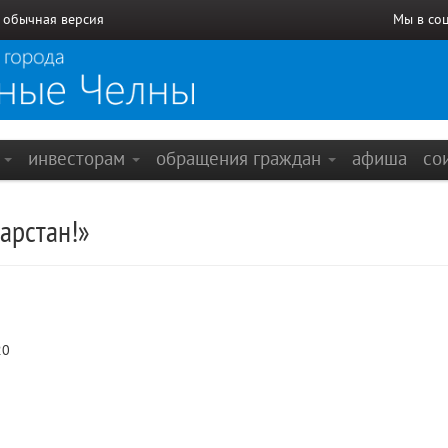
/
обычная версия
Мы в со
е
инвесторам
обращения граждан
афиша
со
арстан!»
20