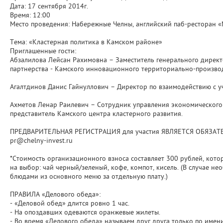
Дата: 17 сентября 2014г.
Время: 12:00
Место проведения: Набережные Челны, английский паб-ресторан «Ma
Тема: «Кластерная политика в Камском районе»
Приглашенные гости:
Абзалилова Лейсан Рахимовна – Заместитель генерального дирек
партнерства - Камского инновационного территориально-производ
Агалтдинов Данис Гайнуллович – Директор по взаимодействию с 
Ахметов Ленар Раилевич – Сотрудник управления экономического
представитель Камского центра кластерного развития.
ПРЕДВАРИТЕЛЬНАЯ РЕГИСТРАЦИЯ для участия ЯВЛЯЕТСЯ ОБЯЗАТЕЛЬН
pr@chelny-invest.ru
*Стоимость организационного взноса составляет 300 рублей, кото
на выбор: чай черный/зеленый, кофе, компот, кисель. (В случае 
блюдами из основного меню за отдельную плату.)
ПРАВИЛА «Делового обеда»:
- «Деловой обед» длится ровно 1 час.
- На опоздавших одеваются оранжевые жилеты.
- Во время «Делового обеда» называем друг друга только по имени