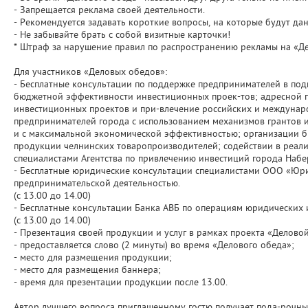
- Запрещается реклама своей деятельности.
- Рекомендуется задавать короткие вопросы, на которые будут да
- Не забывайте брать с собой визитные карточки!
* Штраф за нарушение правил по распространению рекламы на «Де
Для участников «Деловых обедов»:
- Бесплатные консультации по поддержке предпринимателей в под
бюджетной эффективности инвестиционных проек-тов; адресной 
инвестиционных проектов и при-влечение российских и междунар
предпринимателей города с использованием механизмов грантов 
и с максимальной экономической эффективностью; организации б
продукции челнинских товаропроизводителей; содействии в реал
специалистами Агентства по привлечению инвестиций города Набер
- Бесплатные юридические консультации специалистами ООО «Юр
предпринимательской деятельностью.
(с 13.00 до 14.00)
- Бесплатные консультации Банка АВБ по операциям юридических 
(с 13.00 до 14.00)
- Презентация своей продукции и услуг в рамках проекта «Деловой
- предоставляется слово (2 минуты) во время «Делового обеда»;
- место для размещения продукции;
- место для размещения баннера;
- время для презентации продукции после 13.00.
Автор лучшего вопроса приглашенному гостю получает пода-рочн