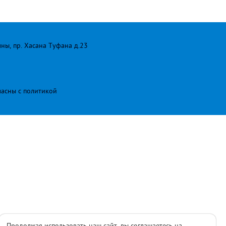
лны, пр. Хасана Туфана д.23
ласны с
политикой
Продолжая использовать наш сайт, вы соглашаетесь на