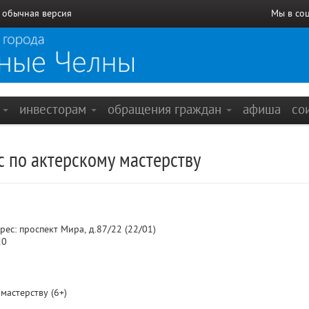
/
обычная версия
Мы в со
е
инвесторам
обращения граждан
афиша
со
 по актерскому мастерству
с: проспект Мира, д.87/22 (22/01)
20
мастерству (6+)