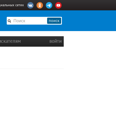
циальных сетях
поиск
искателям
войти