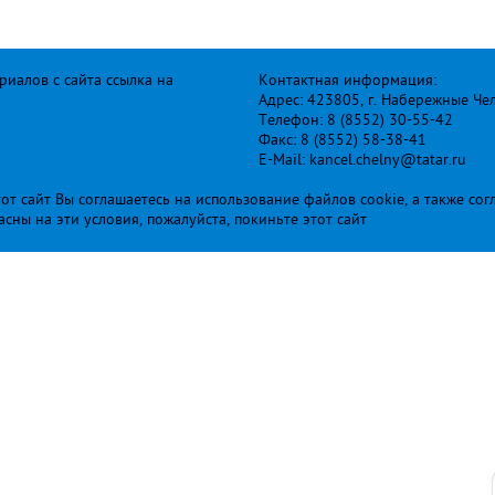
иалов с сайта ссылка на
Контактная информация:
Адрес: 423805, г. Набережные Че
Телефон: 8 (8552) 30-55-42
Факс: 8 (8552) 58-38-41
E-Mail: kancel.chelny@tatar.ru
т сайт Вы соглашаетесь на использование файлов cookie, а также сог
ласны на эти условия, пожалуйста, покиньте этот сайт