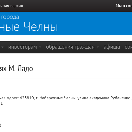
чная версия
Мы в со
е
инвесторам
обращения граждан
афиша
со
я» М. Ладо
» Адрес: 423810, г. Набережные Челны, улица академика Рубаненко, 
21
)