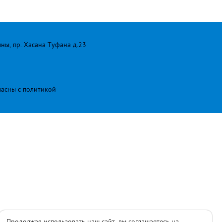
лны, пр. Хасана Туфана д.23
ласны с
политикой
Продолжая использовать наш сайт, вы соглашаетесь на