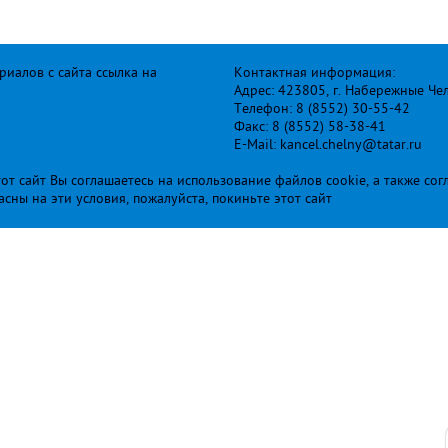
иалов с сайта ссылка на
Контактная информация:
Адрес: 423805, г. Набережные Че
Телефон: 8 (8552) 30-55-42
Факс: 8 (8552) 58-38-41
E-Mail: kancel.chelny@tatar.ru
т сайт Вы соглашаетесь на использование файлов cookie, а также сог
ласны на эти условия, пожалуйста, покиньте этот сайт