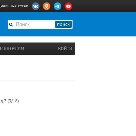
циальных сетях
поиск
искателям
войти
д.7 (3/18)