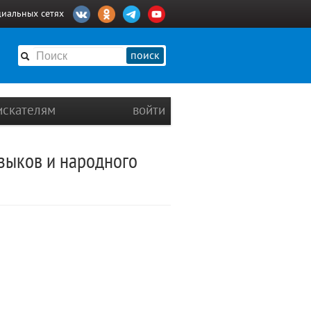
циальных сетях
поиск
искателям
войти
зыков и народного