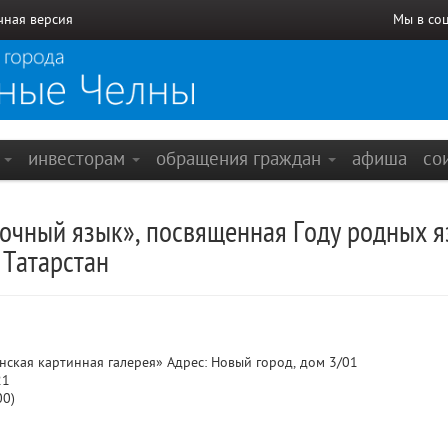
чная версия
Мы в со
е
инвесторам
обращения граждан
афиша
со
сочный язык», посвященная Году родных я
 Татарстан
кая картинная галерея» Адрес: Новый город, дом 3/01
21
00)