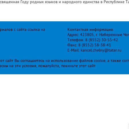
священная Году родных языков и народного единства в Республике Та
иалов с сайта ссылка на
Контактная информация:
Адрес: 423805, г. Набережные Че
Телефон: 8 (8552) 30-55-42
Факс: 8 (8552) 58-38-41
E-Mail: kancel.chelny@tatar.ru
т сайт Вы соглашаетесь на использование файлов cookie, а также сог
ласны на эти условия, пожалуйста, покиньте этот сайт