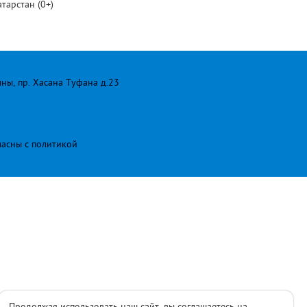
тарстан (0+)
лны, пр. Хасана Туфана д.23
ласны с
политикой
Продолжая использовать наш сайт, вы соглашаетесь на