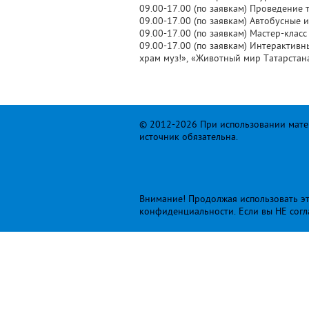
09.00-17.00 (по заявкам) Проведение 
09.00-17.00 (по заявкам) Автобусные 
09.00-17.00 (по заявкам) Мастер-класс
09.00-17.00 (по заявкам) Интерактив
храм муз!», «Животный мир Татарстана
© 2012-2026 При использовании матер
источник обязательна.
Внимание! Продолжая использовать это
конфиденциальности
. Если вы НЕ сог