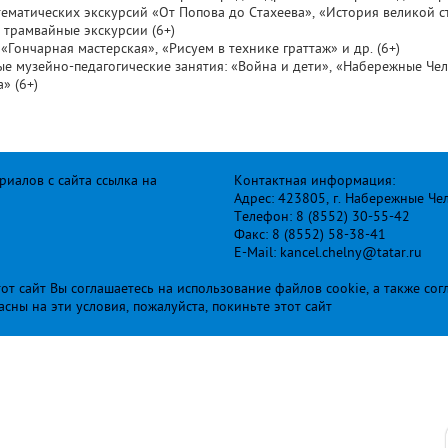
тематических экскурсий «От Попова до Стахеева», «История великой ст
и трамвайные экскурсии (6+)
 «Гончарная мастерская», «Рисуем в технике граттаж» и др. (6+)
ные музейно-педагогические занятия: «Война и дети», «Набережные Че
» (6+)
иалов с сайта ссылка на
Контактная информация:
Адрес: 423805, г. Набережные Че
Телефон: 8 (8552) 30-55-42
Факс: 8 (8552) 58-38-41
E-Mail: kancel.chelny@tatar.ru
т сайт Вы соглашаетесь на использование файлов cookie, а также сог
ласны на эти условия, пожалуйста, покиньте этот сайт