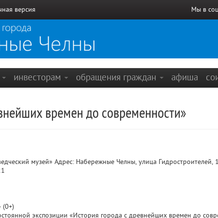
чная версия
Мы в со
е
инвесторам
обращения граждан
афиша
со
евнейших времен до современности»
дческий музей» Адрес: Набережные Челны, улица Гидростроителей, 
21
 (0+)
остоянной экспозиции «История города с древнейших времен до совр