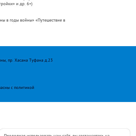
ройки» и др. 6+)
лны в годы войны» «Путешествие в
лны, пр. Хасана Туфана д.23
ласны с
политикой
Продолжая использовать наш сайт, вы соглашаетесь на