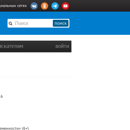
циальных сетях
поиск
искателям
войти
16
еменности» (6+)