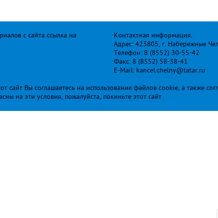
иалов с сайта ссылка на
Контактная информация:
Адрес: 423805, г. Набережные Че
Телефон: 8 (8552) 30-55-42
Факс: 8 (8552) 58-38-41
E-Mail: kancel.chelny@tatar.ru
т сайт Вы соглашаетесь на использование файлов cookie, а также сог
ласны на эти условия, пожалуйста, покиньте этот сайт