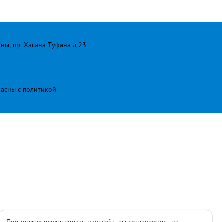
лны, пр. Хасана Туфана д.23
ласны с
политикой
Продолжая использовать наш сайт, вы соглашаетесь на