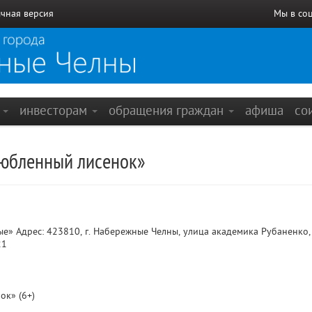
чная версия
Мы в со
е
инвесторам
обращения граждан
афиша
со
любленный лисенок»
» Адрес: 423810, г. Набережные Челны, улица академика Рубаненко, 
21
ок» (6+)