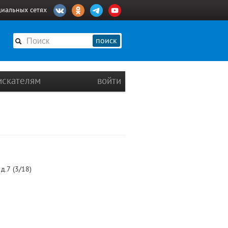
циальных сетях
поиск
искателям
войти
д.7 (3/18)