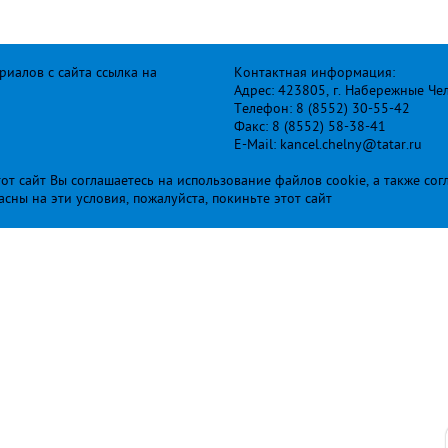
иалов с сайта ссылка на
Контактная информация:
Адрес: 423805, г. Набережные Че
Телефон: 8 (8552) 30-55-42
Факс: 8 (8552) 58-38-41
E-Mail: kancel.chelny@tatar.ru
т сайт Вы соглашаетесь на использование файлов cookie, а также сог
ласны на эти условия, пожалуйста, покиньте этот сайт