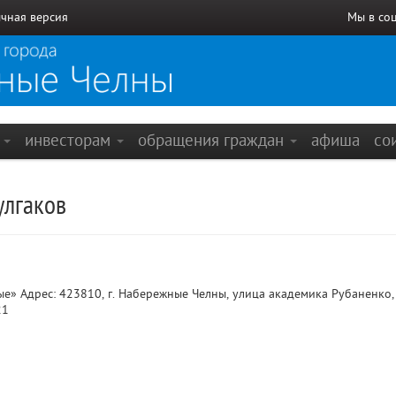
чная версия
Мы в со
е
инвесторам
обращения граждан
афиша
со
улгаков
» Адрес: 423810, г. Набережные Челны, улица академика Рубаненко, 
21