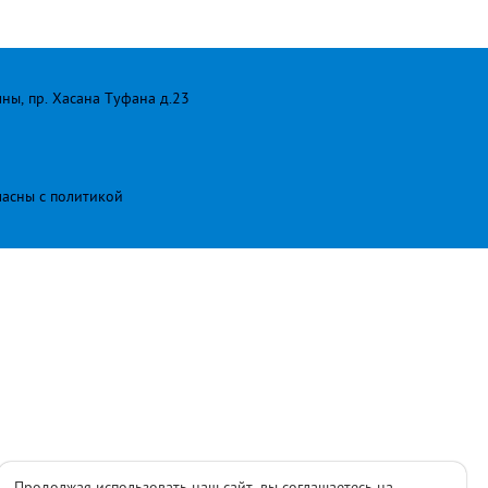
лны, пр. Хасана Туфана д.23
ласны с
политикой
Продолжая использовать наш сайт, вы соглашаетесь на