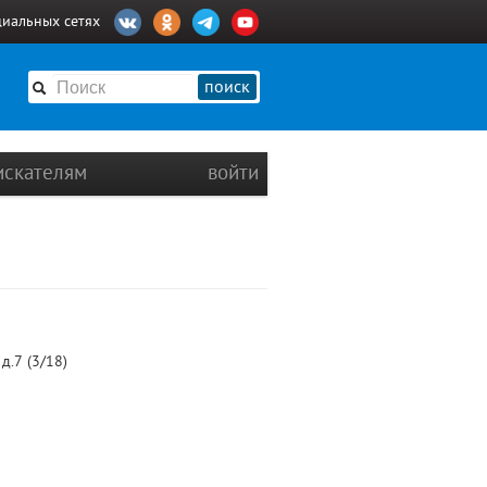
циальных сетях
поиск
искателям
войти
д.7 (3/18)