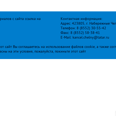
иалов с сайта ссылка на
Контактная информация:
Адрес: 423805, г. Набережные Че
Телефон: 8 (8552) 30-55-42
Факс: 8 (8552) 58-38-41
E-Mail: kancel.chelny@tatar.ru
т сайт Вы соглашаетесь на использование файлов cookie, а также сог
ласны на эти условия, пожалуйста, покиньте этот сайт