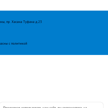
лны, пр. Хасана Туфана д.23
ласны с
политикой
Продолжая использовать наш сайт, вы соглашаетесь на