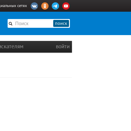
циальных сетях
поиск
искателям
войти