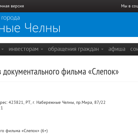
чная версия
Мы в со
е
инвесторам
обращения граждан
афиша
со
 документального фильма «Слепок»
с: 423821, РТ, г. Набережные Челны, пр.Мира, 87/22
21
го фильма «Слепок» (6+)