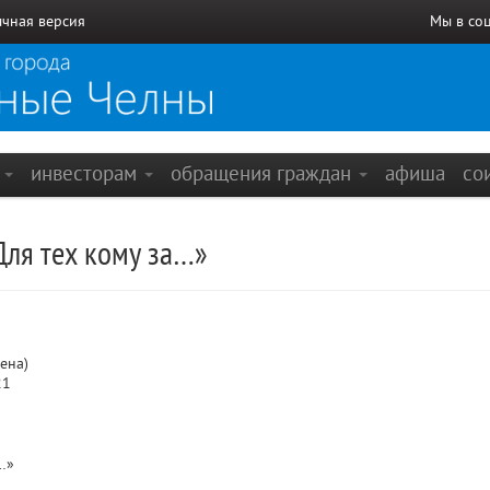
чная версия
Мы в со
е
инвесторам
обращения граждан
афиша
со
Для тех кому за…»
ена)
21
…»