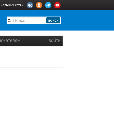
циальных сетях
поиск
искателям
войти