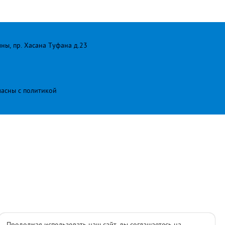
лны, пр. Хасана Туфана д.23
ласны с
политикой
Продолжая использовать наш сайт, вы соглашаетесь на