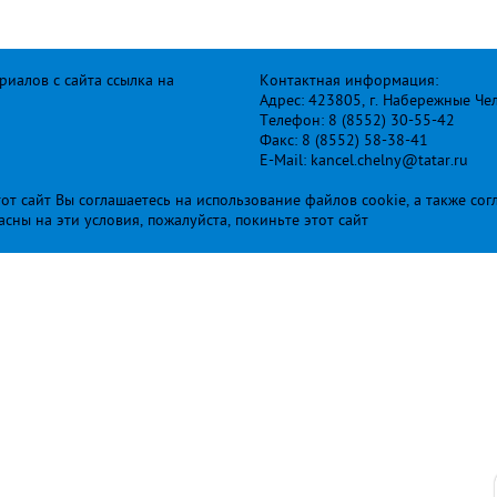
иалов с сайта ссылка на
Контактная информация:
Адрес: 423805, г. Набережные Че
Телефон: 8 (8552) 30-55-42
Факс: 8 (8552) 58-38-41
E-Mail: kancel.chelny@tatar.ru
т сайт Вы соглашаетесь на использование файлов cookie, а также сог
ласны на эти условия, пожалуйста, покиньте этот сайт