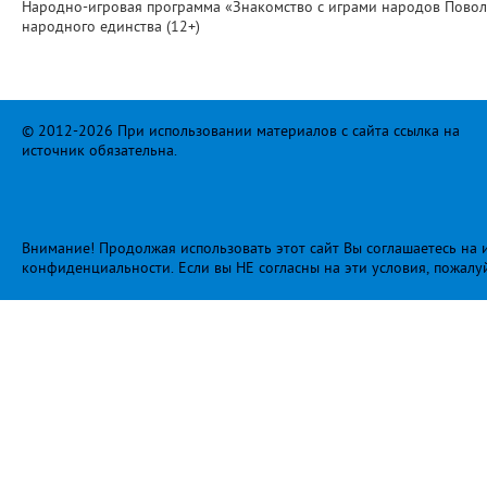
Народно-игровая программа «Знакомство с играми народов Поволж
народного единства (12+)
© 2012-2026 При использовании материалов с сайта ссылка на
источник обязательна.
Внимание! Продолжая использовать этот сайт Вы соглашаетесь на и
конфиденциальности
. Если вы НЕ согласны на эти условия, пожалу