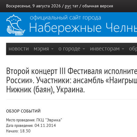
Воскресенье, 9 августа 2026 /
рус
тат
/
обычная версия
новости
мэрия
о городе
инвесторам
об
Второй концерт III Фестиваля исполни
России». Участники: ансамбль «Наигры
Нижник (баян), Украина.
ОБЗОР СОБЫТИЙ
Место проведения:
ГКЦ "Эврика"
Дата проведения:
04.11.2014
Начало:
18.30