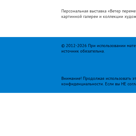
Персональная выставка «Ветер перем
картинной галереи и коллекции худож
© 2012-2026 При использовании матер
источник обязательна.
Внимание! Продолжая использовать это
конфиденциальности
. Если вы НЕ сог