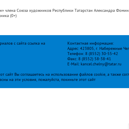
ен» члена Союза художников Республики Татарстан Александра Фоми
ника (0+)
иалов с сайта ссылка на
Контактная информация:
Адрес: 423805, г. Набережные Че
Телефон: 8 (8552) 30-55-42
Факс: 8 (8552) 58-38-41
E-Mail: kancel.chelny@tatar.ru
т сайт Вы соглашаетесь на использование файлов cookie, а также сог
ласны на эти условия, пожалуйста, покиньте этот сайт