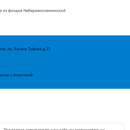
на из фондов Набережночелнинской
лны, пр. Хасана Туфана д.23
ласны с
политикой
Продолжая использовать наш сайт, вы соглашаетесь на