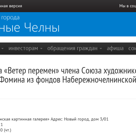
чная версия
Мы в со
е
инвесторам
обращения граждан
афиша
со
а «Ветер перемен» члена Союза художник
 Фомина из фондов Набережночелнинской 
кая картинная галерея» Адрес: Новый город, дом 3/01
21
0 (чт.)