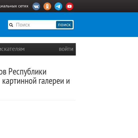
циальных сетях
поиск
искателям
войти
ов Республики
картинной галереи и