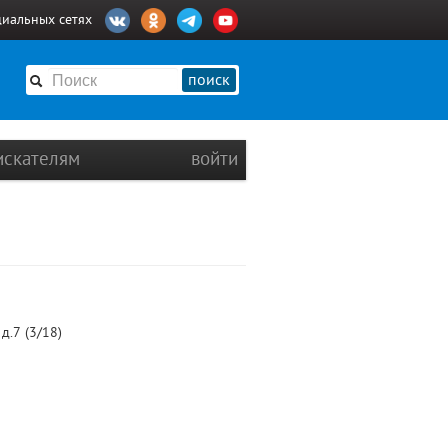
циальных сетях
поиск
искателям
войти
д.7 (3/18)