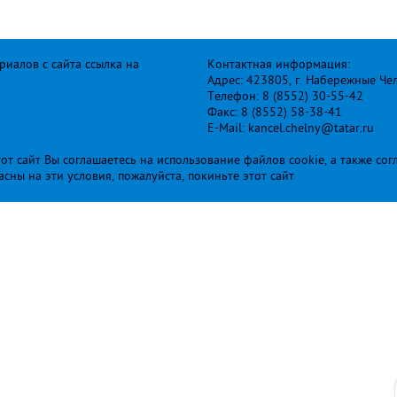
иалов с сайта ссылка на
Контактная информация:
Адрес: 423805, г. Набережные Че
Телефон: 8 (8552) 30-55-42
Факс: 8 (8552) 58-38-41
E-Mail: kancel.chelny@tatar.ru
т сайт Вы соглашаетесь на использование файлов cookie, а также сог
ласны на эти условия, пожалуйста, покиньте этот сайт