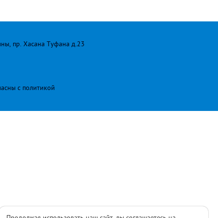
лны, пр. Хасана Туфана д.23
ласны с
политикой
Продолжая использовать наш сайт, вы соглашаетесь на