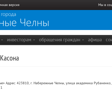
чная версия
Мы в со
е
инвесторам
обращения граждан
афиша
со
 Касона
» Адрес: 423810, г. Набережные Челны, улица академика Рубаненко, 
21