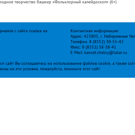
ародное творчество башкир «Фольклорный калейдоскоп» (6+)
иалов с сайта ссылка на
Контактная информация:
Адрес: 423805, г. Набережные Че
Телефон: 8 (8552) 30-55-42
Факс: 8 (8552) 58-38-41
E-Mail: kancel.chelny@tatar.ru
т сайт Вы соглашаетесь на использование файлов cookie, а также сог
ласны на эти условия, пожалуйста, покиньте этот сайт