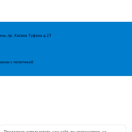
лны, пр. Хасана Туфана д.23
ласны с
политикой
Продолжая использовать наш сайт, вы соглашаетесь на