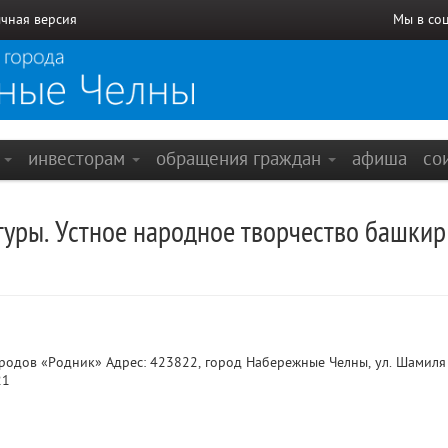
чная версия
Мы в со
е
инвесторам
обращения граждан
афиша
со
туры. Устное народное творчество башки
дов «Родник» Адрес: 423822, город Набережные Челны, ул. Шамиля 
21