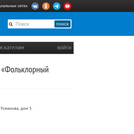
циальных сетях
поиск
искателям
войти
р «Фольклорный
Усманова, дом 5.