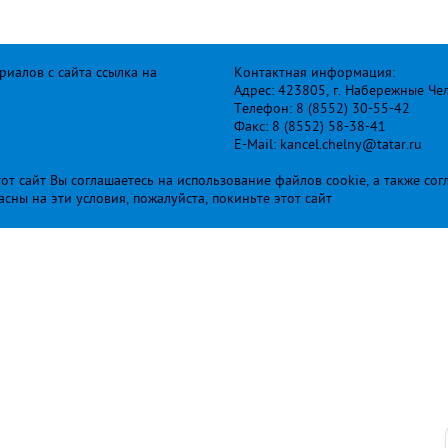
иалов с сайта ссылка на
Контактная информация:
Адрес: 423805, г. Набережные Че
Телефон: 8 (8552) 30-55-42
Факс: 8 (8552) 58-38-41
E-Mail: kancel.chelny@tatar.ru
т сайт Вы соглашаетесь на использование файлов cookie, а также сог
ласны на эти условия, пожалуйста, покиньте этот сайт