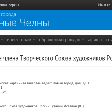
чная версия
Мы в со
е
инвесторам
обращения граждан
афиша
со
а члена Творческого Союза художников Р
кая картинная галерея» Адрес: Новый город, дом 3/01
21
(чт.)
кого Союза художников России Гузалии Исаевой (0+)