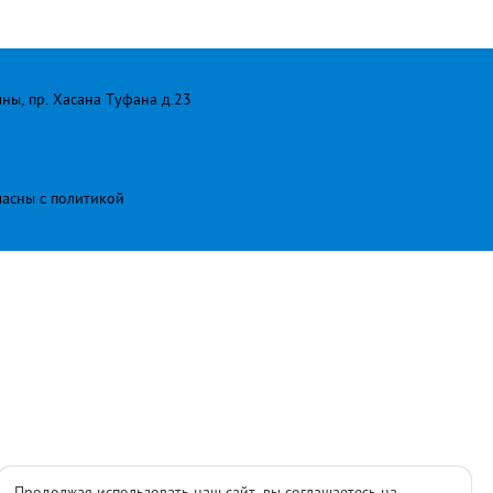
лны, пр. Хасана Туфана д.23
ласны с
политикой
Продолжая использовать наш сайт, вы соглашаетесь на