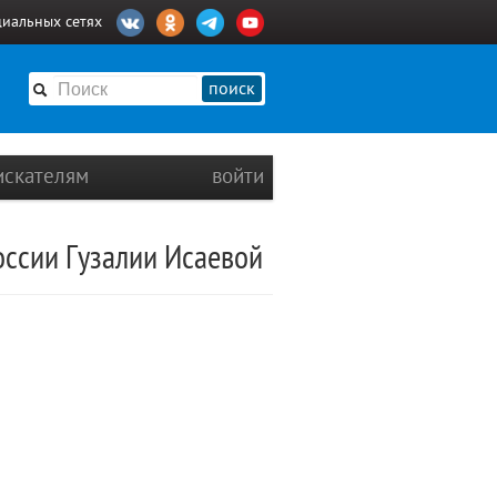
циальных сетях
поиск
искателям
войти
оссии Гузалии Исаевой