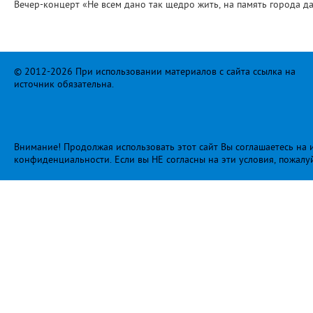
Вечер-концерт «Не всем дано так щедро жить, на память города д
© 2012-2026 При использовании материалов с сайта ссылка на
источник обязательна.
Внимание! Продолжая использовать этот сайт Вы соглашаетесь на и
конфиденциальности
. Если вы НЕ согласны на эти условия, пожалу