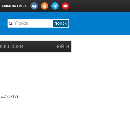
циальных сетях
поиск
искателям
войти
д.7 (3/18)