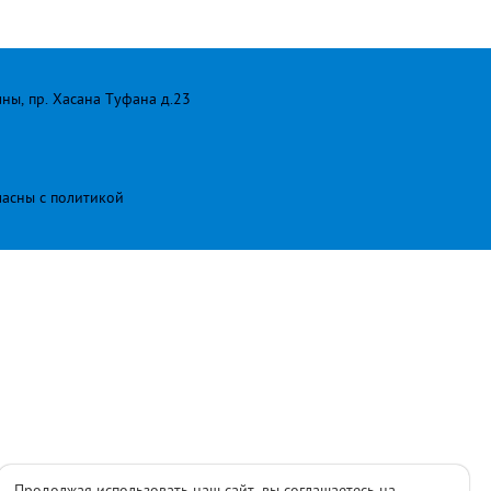
лны, пр. Хасана Туфана д.23
ласны с
политикой
Продолжая использовать наш сайт, вы соглашаетесь на