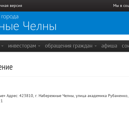
чная версия
Мы в со
е
инвесторам
обращения граждан
афиша
со
ение
» Адрес: 423810, г. Набережные Челны, улица академика Рубаненко, 
21