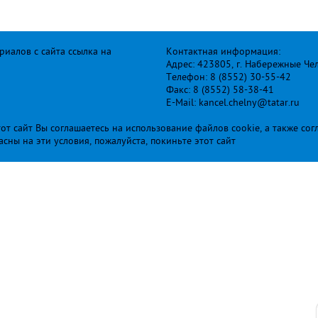
иалов с сайта ссылка на
Контактная информация:
Адрес: 423805, г. Набережные Че
Телефон: 8 (8552) 30-55-42
Факс: 8 (8552) 58-38-41
E-Mail: kancel.chelny@tatar.ru
т сайт Вы соглашаетесь на использование файлов cookie, а также сог
ласны на эти условия, пожалуйста, покиньте этот сайт