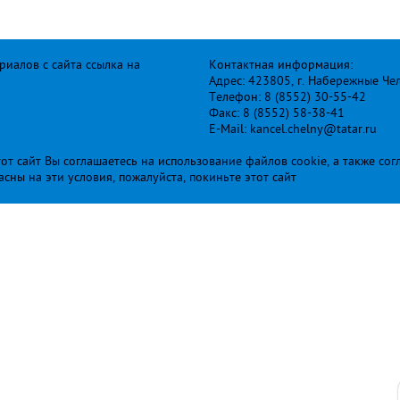
иалов с сайта ссылка на
Контактная информация:
Адрес: 423805, г. Набережные Че
Телефон: 8 (8552) 30-55-42
Факс: 8 (8552) 58-38-41
E-Mail: kancel.chelny@tatar.ru
т сайт Вы соглашаетесь на использование файлов cookie, а также сог
ласны на эти условия, пожалуйста, покиньте этот сайт