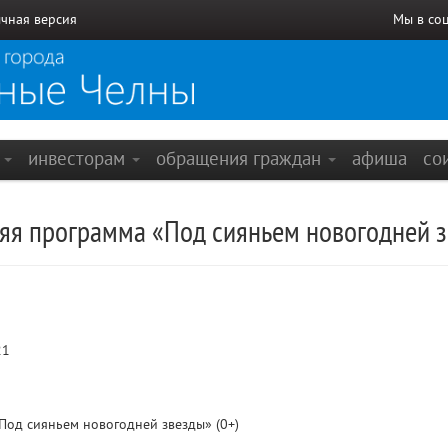
чная версия
Мы в со
е
инвесторам
обращения граждан
афиша
со
яя программа «Под сияньем новогодней 
21
Под сияньем новогодней звезды» (0+)