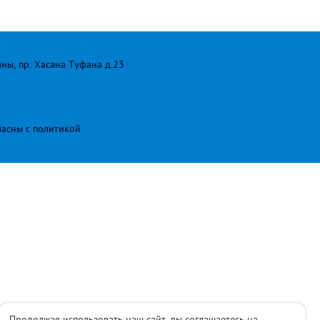
лны, пр. Хасана Туфана д.23
ласны с
политикой
Продолжая использовать наш сайт, вы соглашаетесь на