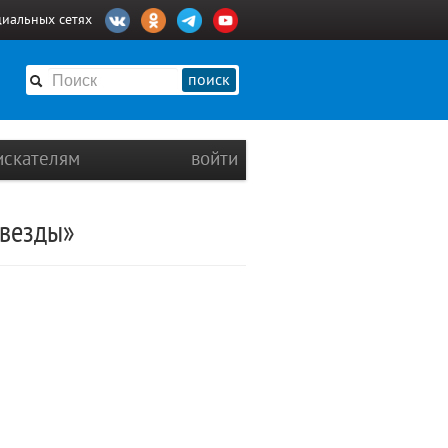
циальных сетях
поиск
искателям
войти
звезды»