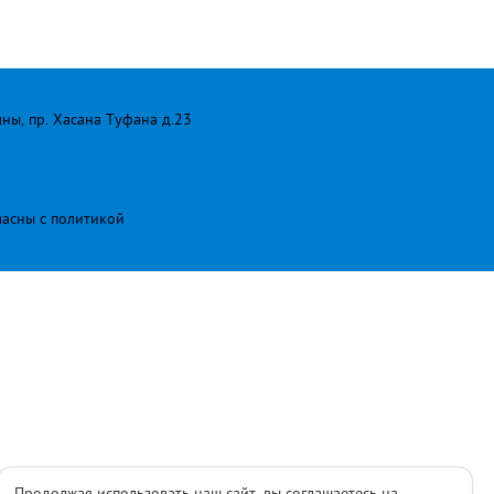
лны, пр. Хасана Туфана д.23
ласны с
политикой
Продолжая использовать наш сайт, вы соглашаетесь на