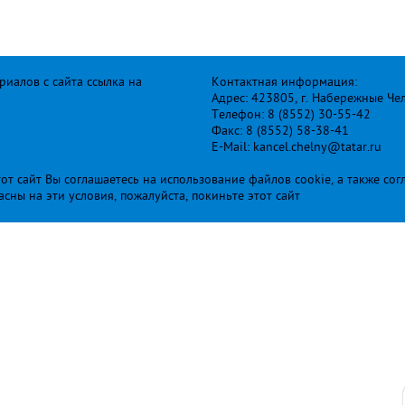
иалов с сайта ссылка на
Контактная информация:
Адрес: 423805, г. Набережные Че
Телефон: 8 (8552) 30-55-42
Факс: 8 (8552) 58-38-41
E-Mail: kancel.chelny@tatar.ru
т сайт Вы соглашаетесь на использование файлов cookie, а также сог
ласны на эти условия, пожалуйста, покиньте этот сайт