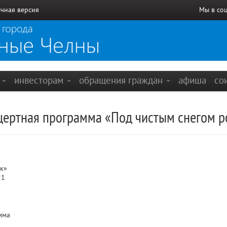
чная версия
Мы в со
е
инвесторам
обращения граждан
афиша
со
цертная программа «Под чистым снегом р
к»
21
мма