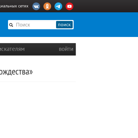
циальных сетях
поиск
искателям
войти
ождества»