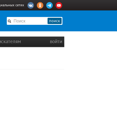
циальных сетях
поиск
искателям
войти