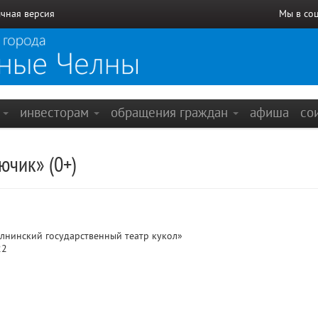
чная версия
Мы в со
е
инвесторам
обращения граждан
афиша
со
ючик» (0+)
нинский государственный театр кукол»
22