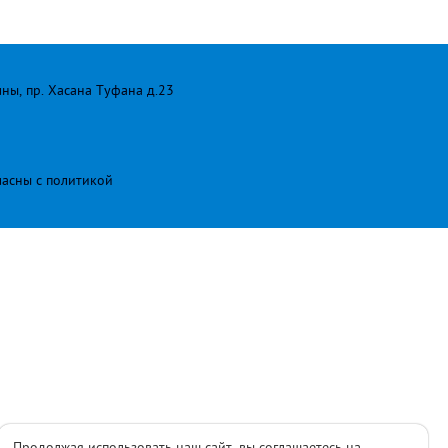
лны, пр. Хасана Туфана д.23
ласны с
политикой
Продолжая использовать наш сайт, вы соглашаетесь на