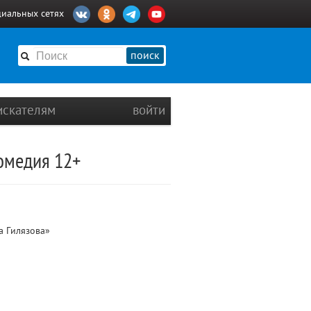
циальных сетях
поиск
искателям
войти
комедия 12+
а Гилязова»