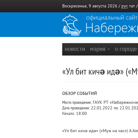
Воскресенье, 9 августа 2026 /
рус
тат
новости
мэрия
о город
«Ул бит кичә идә» («М
ОБЗОР СОБЫТИЙ
Место проведения:
ГАУК РТ «Набережночел
Дата проведения:
22.01.2022 по 22.01.20
Начало:
18:00
«Ул бит кичә идә» («Муж на час») А.А