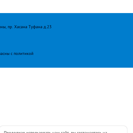
лны, пр. Хасана Туфана д.23
ласны с
политикой
Продолжая использовать наш сайт, вы соглашаетесь на