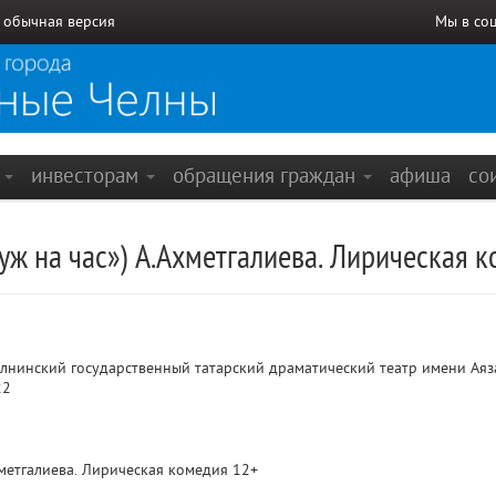
/
обычная версия
Мы в со
е
инвесторам
обращения граждан
афиша
со
уж на час») А.Ахметгалиева. Лирическая 
нинский государственный татарский драматический театр имени Аяз
22
хметгалиева. Лирическая комедия 12+