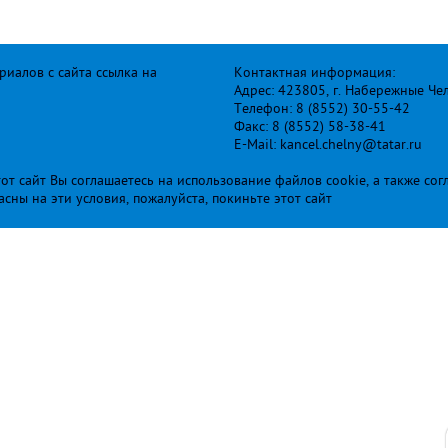
иалов с сайта ссылка на
Контактная информация:
Адрес: 423805, г. Набережные Че
Телефон: 8 (8552) 30-55-42
Факс: 8 (8552) 58-38-41
E-Mail: kancel.chelny@tatar.ru
т сайт Вы соглашаетесь на использование файлов cookie, а также сог
ласны на эти условия, пожалуйста, покиньте этот сайт