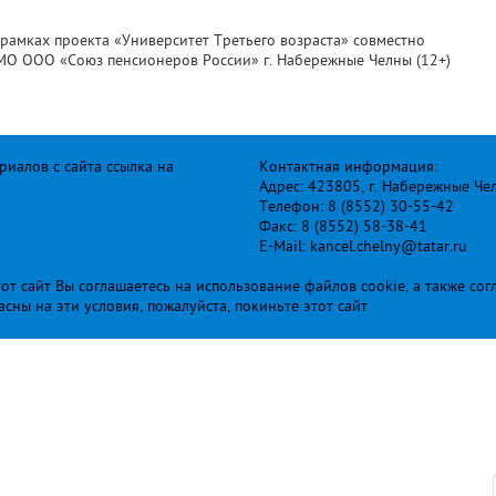
рамках проекта «Университет Третьего возраста» совместно
МО ООО «Союз пенсионеров России» г. Набережные Челны (12+)
иалов с сайта ссылка на
Контактная информация:
Адрес: 423805, г. Набережные Че
Телефон: 8 (8552) 30-55-42
Факс: 8 (8552) 58-38-41
E-Mail: kancel.chelny@tatar.ru
т сайт Вы соглашаетесь на использование файлов cookie, а также сог
ласны на эти условия, пожалуйста, покиньте этот сайт