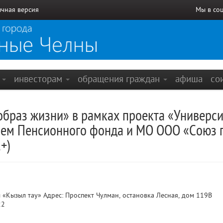
чная версия
Мы в со
е
инвесторам
обращения граждан
афиша
со
браз жизни» в рамках проекта «Универси
ием Пенсионного фонда и МО ООО «Союз п
+)
«Кызыл тау» Адрес: Проспект Чулман, остановка Лесная, дом 119В
22