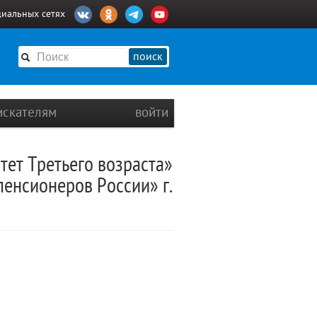
циальных сетях
поиск
искателям
войти
тет Третьего возраста»
енсионеров России» г.