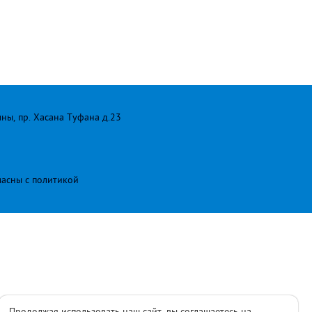
лны, пр. Хасана Туфана д.23
ласны с
политикой
Продолжая использовать наш сайт, вы соглашаетесь на