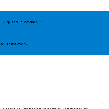
лны, пр. Хасана Туфана д.23
ласны с
политикой
Продолжая использовать наш сайт, вы соглашаетесь на