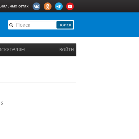
циальных сетях
поиск
искателям
войти
16