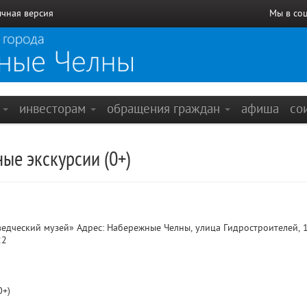
чная версия
Мы в со
е
инвесторам
обращения граждан
афиша
со
ые экскурсии (0+)
дческий музей» Адрес: Набережные Челны, улица Гидростроителей, 
22
0+)