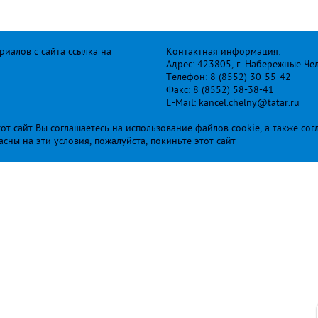
иалов с сайта ссылка на
Контактная информация:
Адрес: 423805, г. Набережные Че
Телефон: 8 (8552) 30-55-42
Факс: 8 (8552) 58-38-41
E-Mail: kancel.chelny@tatar.ru
т сайт Вы соглашаетесь на использование файлов cookie, а также сог
ласны на эти условия, пожалуйста, покиньте этот сайт