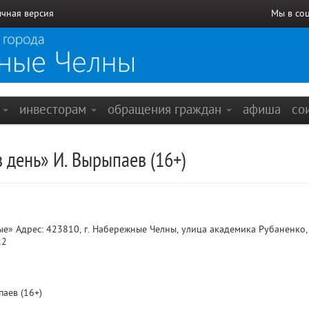
чная версия
Мы в со
е
инвесторам
обращения граждан
афиша
со
 день» И. Вырыпаев (16+)
» Адрес: 423810, г. Набережные Челны, улица академика Рубаненко, 
22
аев (16+)