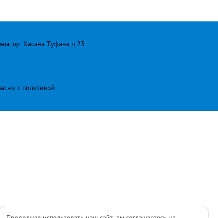
лны, пр. Хасана Туфана д.23
ласны с
политикой
Продолжая использовать наш сайт, вы соглашаетесь на