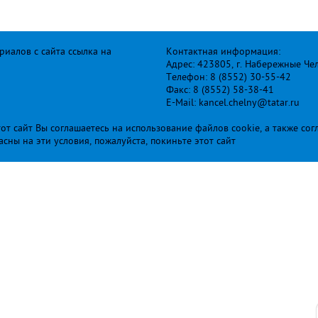
иалов с сайта ссылка на
Контактная информация:
Адрес: 423805, г. Набережные Че
Телефон: 8 (8552) 30-55-42
Факс: 8 (8552) 58-38-41
E-Mail: kancel.chelny@tatar.ru
т сайт Вы соглашаетесь на использование файлов cookie, а также сог
ласны на эти условия, пожалуйста, покиньте этот сайт