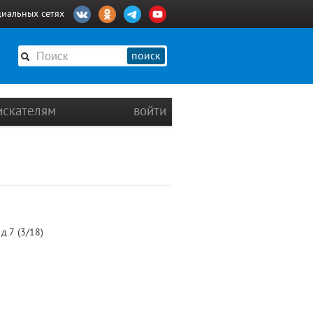
циальных сетях
поиск
искателям
войти
д.7 (3/18)