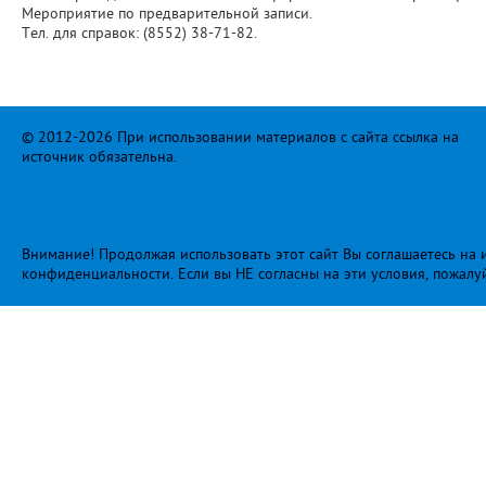
Мероприятие по предварительной записи.
Тел. для справок: (8552) 38-71-82.
© 2012-2026 При использовании материалов с сайта ссылка на
источник обязательна.
Внимание! Продолжая использовать этот сайт Вы соглашаетесь на и
конфиденциальности
. Если вы НЕ согласны на эти условия, пожалу