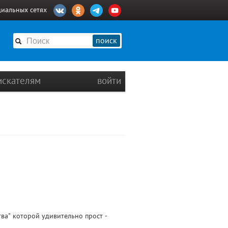
циальных сетях
поиск
искателям
войти
ва" которой удивительно прост -