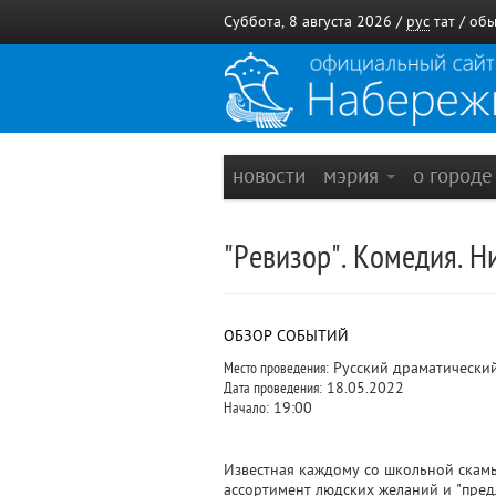
Суббота, 8 августа 2026 /
рус
тат
/
обы
новости
мэрия
о город
"Ревизор". Комедия. Н
ОБЗОР СОБЫТИЙ
Место проведения:
Русский драматический 
Дата проведения:
18.05.2022
Начало:
19:00
Известная каждому со школьной скамь
ассортимент людских желаний и "пред