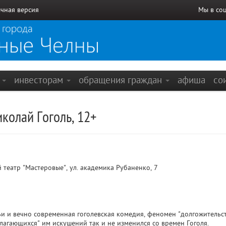
чная версия
Мы в со
е
инвесторам
обращения граждан
афиша
со
иколай Гоголь, 12+
театр "Мастеровые", ул. академика Рубаненко, 7
и и вечно современная гоголевская комедия, феномен "долгожительст
лагающихся" им искушений так и не изменился со времен Гоголя.