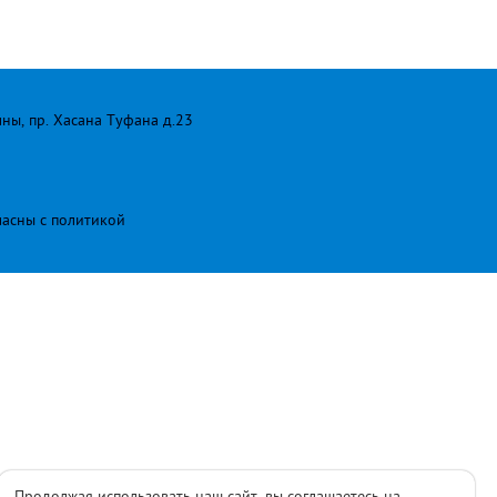
лны, пр. Хасана Туфана д.23
ласны с
политикой
Продолжая использовать наш сайт, вы соглашаетесь на