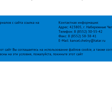
иалов с сайта ссылка на
Контактная информация:
Адрес: 423805, г. Набережные Че
Телефон: 8 (8552) 30-55-42
Факс: 8 (8552) 58-38-41
E-Mail: kancel.chelny@tatar.ru
т сайт Вы соглашаетесь на использование файлов cookie, а также сог
ласны на эти условия, пожалуйста, покиньте этот сайт