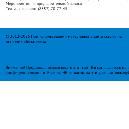
Мероприятие по предварительной записи.
Тел. для справок: (8552) 70-77-45.
© 2012-2026 При использовании материалов с сайта ссылка на
источник обязательна.
Внимание! Продолжая использовать этот сайт Вы соглашаетесь на и
конфиденциальности
. Если вы НЕ согласны на эти условия, пожалу