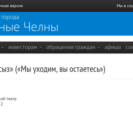
чная версия
Мы в со
е
инвесторам
обращения граждан
афиша
со
сыз» («Мы уходим, вы остаетесь»)
ий театр
22