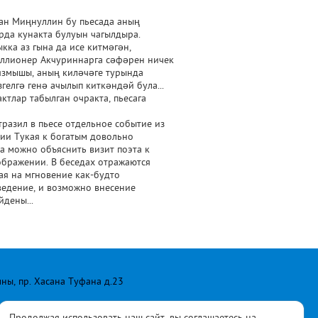
ан Миңнуллин бу пьесада аның
да кунакта булуын чагылдыра.
ка аз гына да исе китмәгән,
миллионер Акчуриннарга сәфәрен ничек
 язмышы, аның киләчәге турында
елгә генә ачылып киткәндәй була...
ктлар табылган очракта, пьесага
тразил в пьесе отдельное событие из
нии Тукая к богатым довольно
а можно объяснить визит поэта к
ображении. В беседах отражаются
ая на мгновение как-будто
зведение, и возможно внесение
дены...
лны, пр. Хасана Туфана д.23
Продолжая использовать наш сайт, вы соглашаетесь на