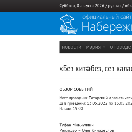
Суббота, 8 августа 2026 /
рус
тат
/
обы
новости
мэрия
о город
«Без китәбез, сез кала
ОБЗОР СОБЫТИЙ
Место проведения:
Татарский драматическ
Дата проведения:
13.05.2022 по 13.05.20
Начало:
19:00
Туфан Миңнуллин
Режиссер – Олег Кинҗәгулов