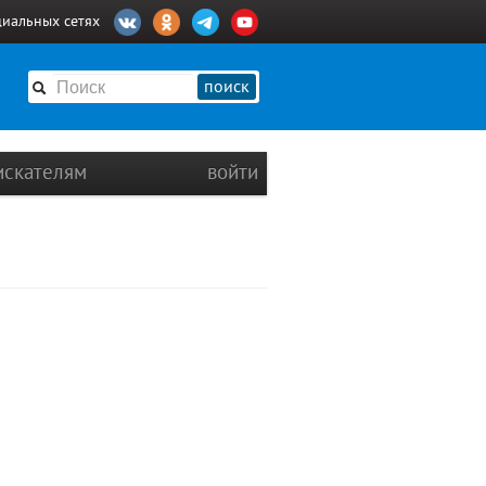
циальных сетях
поиск
искателям
войти