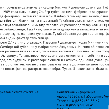
ның тормышында ачылмаган серләр бик күп. Күренекле драматург Туф
 1909 елда шагыйрьнең Сембер губернасында, фабрикант Акчуриннар
а фикерләр шактый каршылыклы. Кайбер галимнәр аны акчага, байлык
шагыйрь дип бәяли; ул чагында андый Тукайның атаклы капиталист, 
ләме шул вакыйгаларны хыялда терелтә. Әңгәмәләрдә татар халкының
н сөйләшкәндә, Тукайның ялгызлыкка дучар җаны тамашачы өчен мизг
ь әсәр язу максат итеп куелмаган, Тукай образын үстерә торган яңа фа
Һәм андый фактлар табылган да...
сего 27 лет, много загадок. Известный драматург Туфан Миннуллин о
 в Симбирской губернии у фабрикантов Акчуриных. Мнения об отноше
н расценивался как поэт, любивший высмеивать богачей; но как тогд
 Акчурину... Талантливое перо драматурга оживляет эти события в во
ода, его будущем. В разговоре с Айшей и Нафисой одинокая душа Тук
е автор отмечает, что не ставит целью написать документальное прои
ния новых фактов, раскрывающих образ Тукая. И такие факты были най
иалов с сайта ссылка на
Контактная информация:
Адрес: 423805, г. Набережные Че
Телефон: 8 (8552) 30-55-42
Факс: 8 (8552) 58-38-41