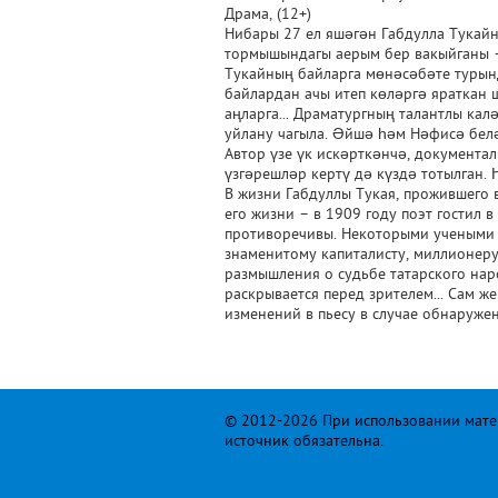
Драма, (12+)
Нибары 27 ел яшәгән Габдулла Тукай
тормышындагы аерым бер вакыйганы –
Тукайның байларга мөнәсәбәте турынд
байлардан ачы итеп көләргә яраткан 
аңларга... Драматургның талантлы ка
уйлану чагыла. Әйшә һәм Нәфисә белә
Автор үзе үк искәрткәнчә, документал
үзгәрешләр кертү дә күздә тотылган. 
В жизни Габдуллы Тукая, прожившего в
его жизни – в 1909 году поэт гостил
противоречивы. Некоторыми учеными о
знаменитому капиталисту, миллионеру
размышления о судьбе татарского нар
раскрывается перед зрителем... Сам ж
изменений в пьесу в случае обнаруже
© 2012-2026 При использовании матер
источник обязательна.